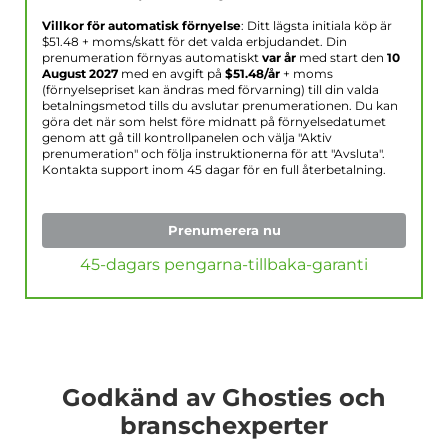
Villkor för automatisk förnyelse
: Ditt lägsta initiala köp är
$
51.48
+ moms/skatt för det valda erbjudandet. Din
prenumeration förnyas automatiskt
var år
med start den
10
August 2027
med en avgift på
$
51.48
/år
+ moms
(förnyelsepriset kan ändras med förvarning) till din valda
betalningsmetod tills du avslutar prenumerationen. Du kan
göra det när som helst före midnatt på förnyelsedatumet
genom att gå till kontrollpanelen och välja "Aktiv
prenumeration" och följa instruktionerna för att "Avsluta".
Kontakta support inom 45 dagar för en full återbetalning.
Prenumerera nu
45-dagars pengarna-tillbaka-garanti
Godkänd av Ghosties och
branschexperter