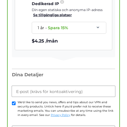
Dedikerad IP
Din egen statiska och anonyma IP-adress
Se tillgängliga platser
1 år
-
Spara
15
%
$
4.25
/mån
Dina Detaljer
E-post (krävs för kontoaktivering)
We'd like to send you news, offers and tips about our VPN and
security products. Untick here if you'd prefer not to receive these
marketing emails. You can unsubscribe at any time using the link
in every email. See our
Privacy Policy
for details.