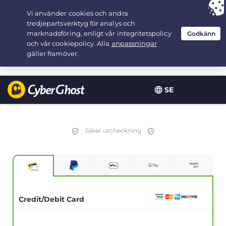
Your choice:
The Best Deal
for 3.3333333333333-years at $
2.23
/month
SE
Säker utcheckning
Credit/Debit Card