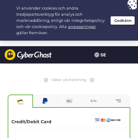
Your choice:
The Best Deal
for 2.1666666666667-years at $
2.19
/month
SE
Säker utcheckning
Credit/Debit Card