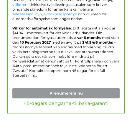
Genom att klicka på "Prenumerera" nedan godkänner jag
villkoren
– inklusive tvistlösningsklausulen som kräver
bindande skiljedom för amerikanska invånare;
sekretesspolicyn
,
avbokningspolicyn
och villkoren för
automatisk förnyelse som anges nedan.
Villkor för automatisk förnyelse
: Ditt lägsta initiala köp är
$
41.94
+ moms/skatt för det valda erbjudandet. Din
prenumeration förnyas automatiskt
var 6 months
med start
den
10 February 2027
med en avgift på
$
41.94
/6 months
+
moms (förnyelsepriset kan ändras med förvarning) till din
valda betalningsmetod tills du avslutar prenumerationen.
Du kan göra det när som helst före midnatt på
förnyelsedatumet genom att gå till kontrollpanelen och välja
"Aktiv prenumeration" och följa instruktionerna för att
"Avsluta". Kontakta support inom 45 dagar för en full
återbetalning.
Prenumerera nu
45-dagars pengarna-tillbaka-garanti