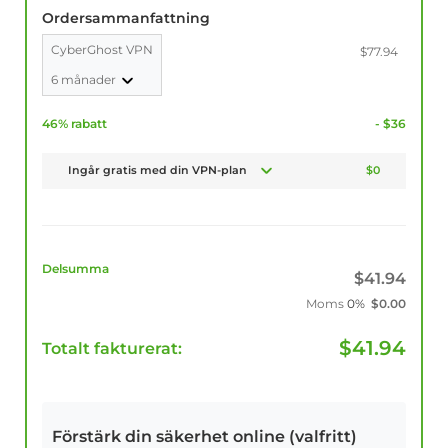
Ordersammanfattning
CyberGhost VPN
$77.94
6 månader
46% rabatt
- $36
Ingår gratis med din VPN-plan
$0
Delsumma
$
41.94
Moms
0%
$
0.00
$
41.94
Totalt fakturerat:
Förstärk din säkerhet online (valfritt)