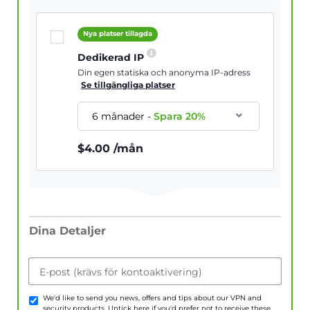
Nya platser tillagda
Dedikerad IP
Din egen statiska och anonyma IP-adress
Se tillgängliga platser
6 månader
-
Spara
20
%
$
4.00
/mån
Dina Detaljer
E-post (krävs för kontoaktivering)
We'd like to send you news, offers and tips about our VPN and
security products. Untick here if you'd prefer not to receive these