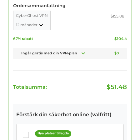
Ordersammanfattning
CyberGhost VPN
$155.88
12 månader
67% rabatt
- $104.4
Ingår gratis med din VPN-plan
$0
$
51.48
Totalsumma:
Förstärk din säkerhet online (valfritt)
Nya platser tillagda