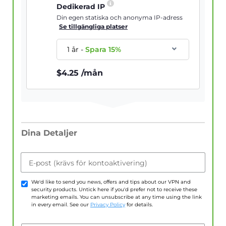
Dedikerad IP
Din egen statiska och anonyma IP-adress
Se tillgängliga platser
1 år
-
Spara
15
%
$
4.25
/mån
Dina Detaljer
E-post (krävs för kontoaktivering)
We'd like to send you news, offers and tips about our VPN and
security products. Untick here if you'd prefer not to receive these
marketing emails. You can unsubscribe at any time using the link
in every email. See our
Privacy Policy
for details.