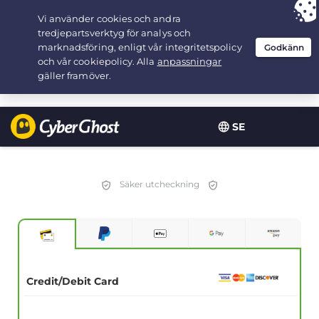
Your choice:
The Best Deal
for 3.3333333333333-years at $
2.23
/month
SE
Säker utcheckning
Credit/Debit Card