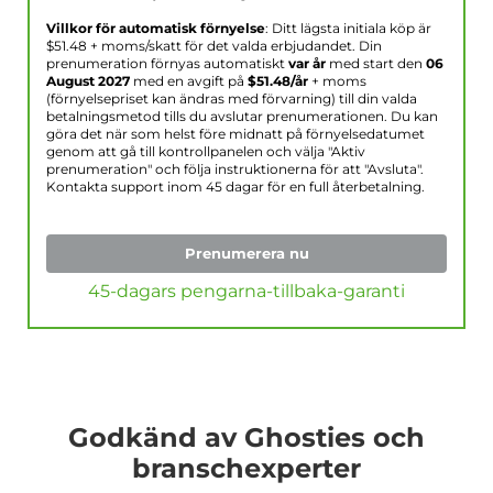
Villkor för automatisk förnyelse
: Ditt lägsta initiala köp är
$
51.48
+ moms/skatt för det valda erbjudandet. Din
prenumeration förnyas automatiskt
var år
med start den
06
August 2027
med en avgift på
$
51.48
/år
+ moms
(förnyelsepriset kan ändras med förvarning) till din valda
betalningsmetod tills du avslutar prenumerationen. Du kan
göra det när som helst före midnatt på förnyelsedatumet
genom att gå till kontrollpanelen och välja "Aktiv
prenumeration" och följa instruktionerna för att "Avsluta".
Kontakta support inom 45 dagar för en full återbetalning.
Prenumerera nu
45-dagars pengarna-tillbaka-garanti
Godkänd av Ghosties och
branschexperter