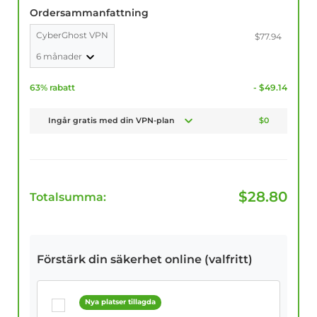
Ordersammanfattning
CyberGhost VPN
$77.94
6 månader
63% rabatt
- $49.14
Ingår gratis med din VPN-plan
$0
$
28.80
Totalsumma:
Förstärk din säkerhet online (valfritt)
Nya platser tillagda