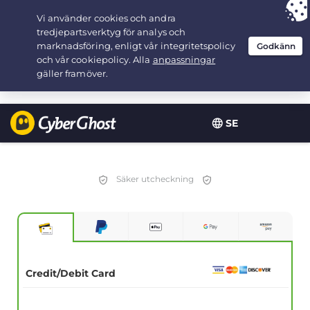
Your choice:
The Best Deal
for 1.25-years at $
1.99
/month
SE
Säker utcheckning
Credit/Debit Card