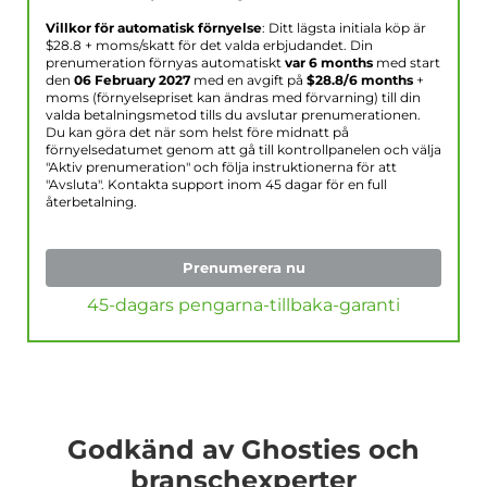
Villkor för automatisk förnyelse
: Ditt lägsta initiala köp är
$
28.8
+ moms/skatt för det valda erbjudandet. Din
prenumeration förnyas automatiskt
var 6 months
med start
den
06 February 2027
med en avgift på
$
28.8
/6 months
+
moms (förnyelsepriset kan ändras med förvarning) till din
valda betalningsmetod tills du avslutar prenumerationen.
Du kan göra det när som helst före midnatt på
förnyelsedatumet genom att gå till kontrollpanelen och välja
"Aktiv prenumeration" och följa instruktionerna för att
"Avsluta". Kontakta support inom 45 dagar för en full
återbetalning.
Prenumerera nu
45-dagars pengarna-tillbaka-garanti
Godkänd av Ghosties och
branschexperter