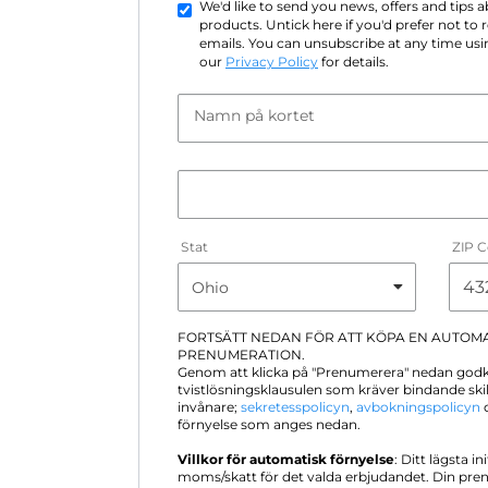
We'd like to send you news, offers and tips
products. Untick here if you'd prefer not to
emails. You can unsubscribe at any time usin
our
Privacy Policy
for details.
Namn på kortet
Stat
ZIP 
FORTSÄTT NEDAN FÖR ATT KÖPA EN AUTOM
PRENUMERATION.
Genom att klicka på "Prenumerera" nedan god
tvistlösningsklausulen som kräver bindande sk
invånare;
sekretesspolicyn
,
avbokningspolicyn
o
förnyelse som anges nedan.
Villkor för automatisk förnyelse
: Ditt lägsta in
moms/skatt för det valda erbjudandet. Din pre