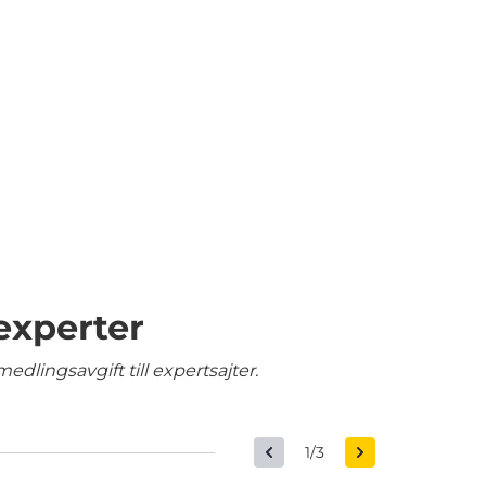
experter
edlingsavgift till expertsajter.
1/3