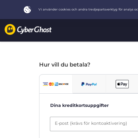
Hur vill du betala?
Dina kreditkortsuppgifter
E-post (krävs för kontoaktivering)