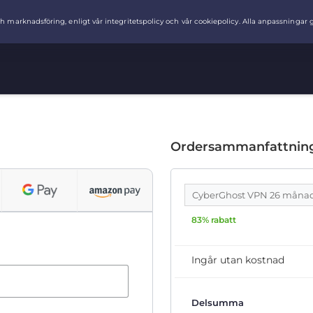
Ordersammanfattnin
CyberGhost VPN 26 måna
83% rabatt
Ingår utan kostnad
Delsumma