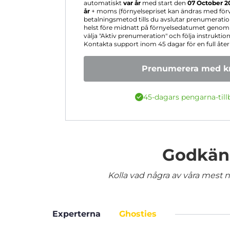
automatiskt
var år
med start den
07 October 2
år
+ moms (förnyelsepriset kan ändras med förvar
betalningsmetod tills du avslutar prenumerati
helst före midnatt på förnyelsedatumet genom a
välja "Aktiv prenumeration" och följa instruktione
Kontakta support inom 45 dagar för en full åter
Prenumerera med kr
45-dagars pengarna-till
Godkänd
Kolla vad några av våra mest nö
Experterna
Ghosties