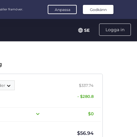
Logga in
SE
g
der
$337.74
- $280.8
$0
$
56.94