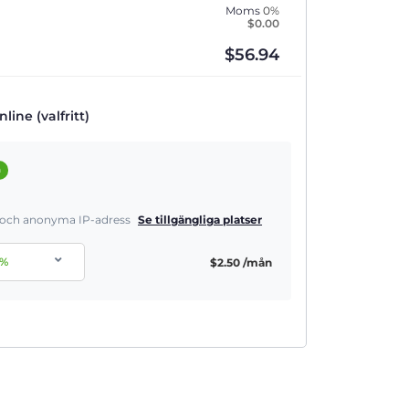
Moms
0%
$
0.00
$
56.94
line (valfritt)
a
a och anonyma IP-adress
Se tillgängliga platser
%
$
2.50
/mån