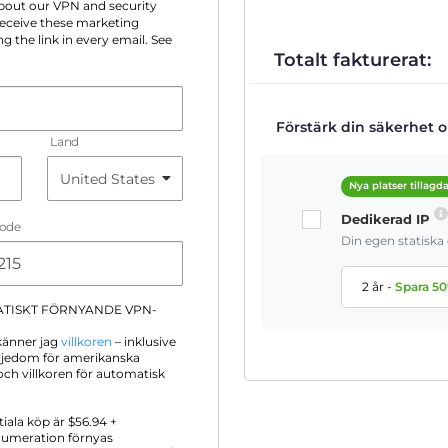
 about our VPN and security
 receive these marketing
g the link in every email. See
Totalt fakturerat:
Förstärk din säkerhet on
Land
Nya platser tillagd
Dedikerad IP
Code
Din egen statisk
2 år
-
Spara
50
ATISKT FÖRNYANDE VPN-
känner jag
villkoren
– inklusive
iljedom för amerikanska
ch villkoren för automatisk
itiala köp är $
56.94
+
numeration förnyas