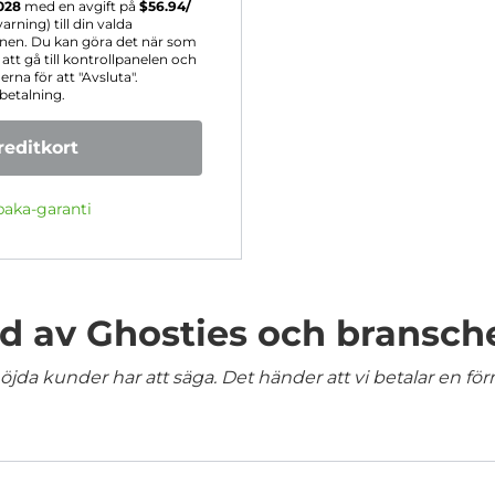
028
med en avgift på
$
56.94
/
ning) till din valda
onen. Du kan göra det när som
tt gå till kontrollpanelen och
rna för att "Avsluta".
betalning.
editkort
baka-garanti
 av Ghosties och bransch
jda kunder har att säga. Det händer att vi betalar en förm