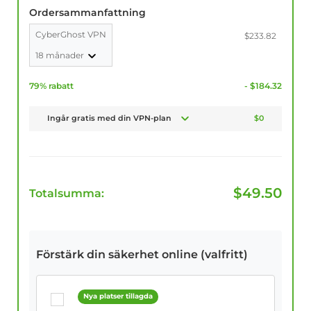
Ordersammanfattning
CyberGhost VPN
$233.82
18 månader
79% rabatt
- $184.32
Ingår gratis med din VPN-plan
$0
$
49.50
Totalsumma:
Förstärk din säkerhet online (valfritt)
Nya platser tillagda