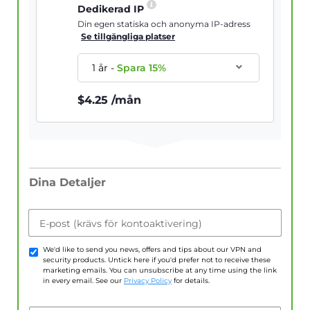
Dedikerad IP
Din egen statiska och anonyma IP-adress
Se tillgängliga platser
1 år
-
Spara
15
%
$
4.25
/mån
Dina Detaljer
E-post (krävs för kontoaktivering)
We'd like to send you news, offers and tips about our VPN and
security products. Untick here if you'd prefer not to receive these
marketing emails. You can unsubscribe at any time using the link
in every email. See our
Privacy Policy
for details.