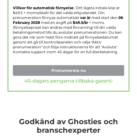
Villkor för automatisk förnyelse
: Ditt lägsta initiala köp är
$
49.5
+ moms/skatt för det valda erbjudandet. Din
prenumeration förnyas automatiskt
var år
med start den
06
February 2028
med en avgift på
$
49.5
/år
+ moms
(förnyelsepriset kan ändras med förvarning) till din valda
betalningsmetod tills du avslutar prenumerationen. Du kan
göra det när som helst före midnatt på förnyelsedatumet
genom att gå till kontrollpanelen och välja "Aktiv
prenumeration" och följa instruktionerna för att "Avsluta".
Kontakta support inom 45 dagar för en full återbetalning.
Prenumerera nu
45-dagars pengarna-tillbaka-garanti
Godkänd av Ghosties och
branschexperter