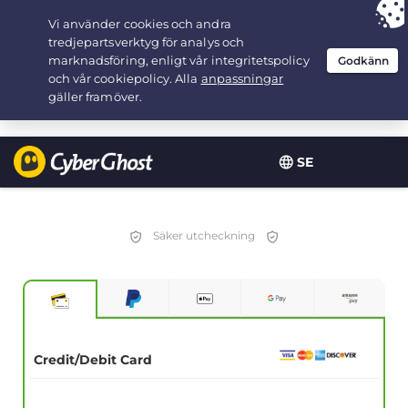
Your choice:
The Best Deal
for 1.5-years at $
2.75
/month
SE
Säker utcheckning
Credit/Debit Card