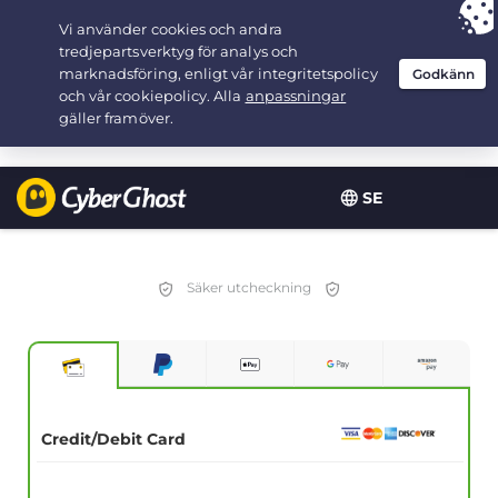
Your choice:
The Best Deal
for 2.1666666666667-years at $
2.19
/month
SE
Säker utcheckning
Credit/Debit Card