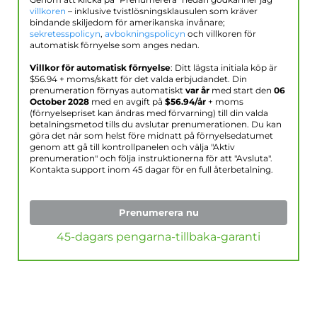
Genom att klicka på "Prenumerera" nedan godkänner jag
villkoren
– inklusive tvistlösningsklausulen som kräver
bindande skiljedom för amerikanska invånare;
sekretesspolicyn
,
avbokningspolicyn
och villkoren för
automatisk förnyelse som anges nedan.
Villkor för automatisk förnyelse
: Ditt lägsta initiala köp är
$
56.94
+ moms/skatt för det valda erbjudandet. Din
prenumeration förnyas automatiskt
var år
med start den
06
October 2028
med en avgift på
$
56.94
/år
+ moms
(förnyelsepriset kan ändras med förvarning) till din valda
betalningsmetod tills du avslutar prenumerationen. Du kan
göra det när som helst före midnatt på förnyelsedatumet
genom att gå till kontrollpanelen och välja "Aktiv
prenumeration" och följa instruktionerna för att "Avsluta".
Kontakta support inom 45 dagar för en full återbetalning.
Prenumerera nu
45-dagars pengarna-tillbaka-garanti