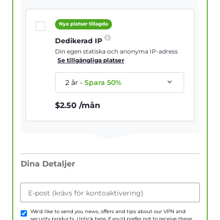
Nya platser tillagda
Dedikerad IP
Din egen statiska och anonyma IP-adress
Se tillgängliga platser
2 år
-
Spara
50
%
$
2.50
/mån
Dina Detaljer
E-post (krävs för kontoaktivering)
We'd like to send you news, offers and tips about our VPN and
security products. Untick here if you'd prefer not to receive these