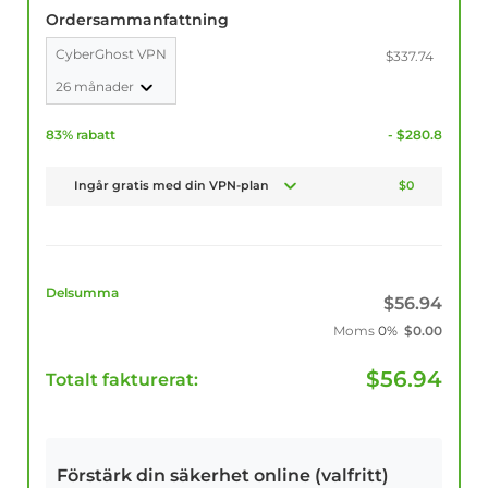
Ordersammanfattning
CyberGhost VPN
$337.74
26 månader
83% rabatt
- $280.8
Ingår gratis med din VPN-plan
$0
Delsumma
$
56.94
Moms
0%
$
0.00
$
56.94
Totalt fakturerat:
Förstärk din säkerhet online (valfritt)