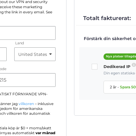
 about our VPN and security
 receive these marketing
g the link in every email. See
Totalt fakturerat:
Förstärk din säkerhet on
Land
Nya platser tillagd
Dedikerad IP
Code
Din egen statisk
2 år
-
Spara
50
ATISKT FÖRNYANDE VPN-
känner jag
villkoren
– inklusive
iljedom för amerikanska
ch villkoren för automatisk
itiala köp är $
0
+ moms/skatt
förnyas automatiskt
var månad