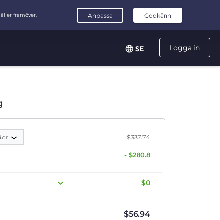
Logga in
SE
g
der
$337.74
- $280.8
$0
$
56.94