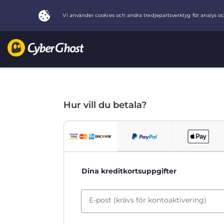
Hur vill du betala?
Dina kreditkortsuppgifter
E-post (krävs för kontoaktivering)