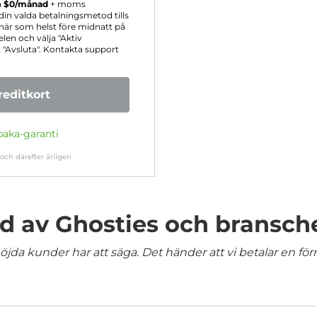
å
$
0
/månad
+ moms
 din valda betalningsmetod tills
när som helst före midnatt på
len och välja "Aktiv
t "Avsluta". Kontakta support
editkort
baka-garanti
och därefter årligen
 av Ghosties och bransch
jda kunder har att säga. Det händer att vi betalar en förm