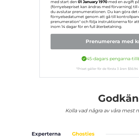
med start den
01 January 1970
med en avgift p
(förnyelsepriset kan ändras med förvarning) till
du avslutar prenumerationen. Du kan göra det 
förnyelsedatumet genom att gå till kontrollpane
prenumeration" och följa instruktionerna för at
inom 14 dagar för en full återbetalning.
Prenumerera med kr
45-dagars pengarna-till
*Priset gäller för de första
3
åren
$
56.94
Godkänd
Kolla vad några av våra mest nö
Experterna
Ghosties