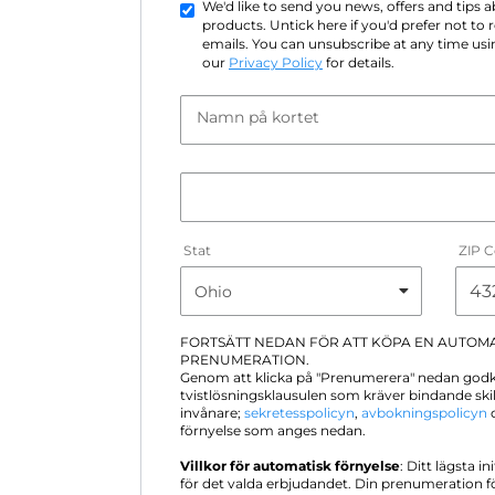
We'd like to send you news, offers and tips
products. Untick here if you'd prefer not to
emails. You can unsubscribe at any time usin
our
Privacy Policy
for details.
Namn på kortet
Stat
ZIP 
FORTSÄTT NEDAN FÖR ATT KÖPA EN AUTOM
PRENUMERATION.
Genom att klicka på "Prenumerera" nedan god
tvistlösningsklausulen som kräver bindande sk
invånare;
sekretesspolicyn
,
avbokningspolicyn
o
förnyelse som anges nedan.
Villkor för automatisk förnyelse
: Ditt lägsta in
för det valda erbjudandet. Din prenumeration 