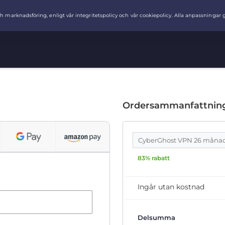
Ordersammanfattnin
CyberGhost VPN 26 måna
83% rabatt
Ingår utan kostnad
Delsumma