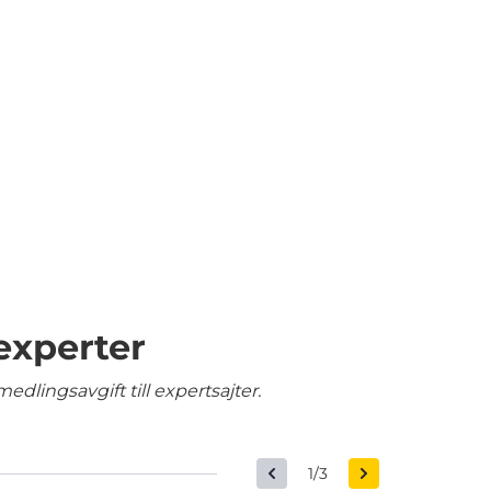
experter
edlingsavgift till expertsajter.
1/3