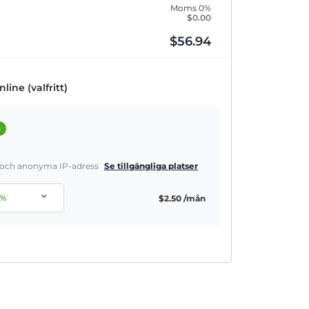
Moms
0%
$
0.00
$
56.94
line (valfritt)
a
a och anonyma IP-adress
Se tillgängliga platser
%
$
2.50
/mån