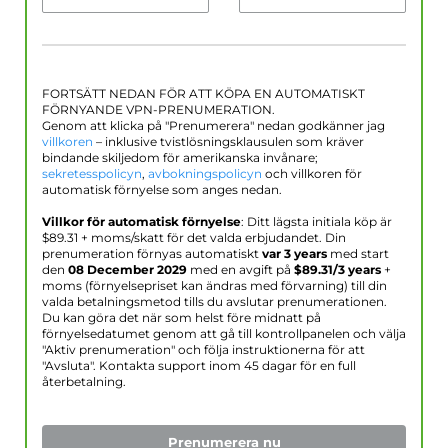
FORTSÄTT NEDAN FÖR ATT KÖPA EN AUTOMATISKT
FÖRNYANDE VPN-PRENUMERATION.
Genom att klicka på "Prenumerera" nedan godkänner jag
villkoren
– inklusive tvistlösningsklausulen som kräver
bindande skiljedom för amerikanska invånare;
sekretesspolicyn
,
avbokningspolicyn
och villkoren för
automatisk förnyelse som anges nedan.
Villkor för automatisk förnyelse
: Ditt lägsta initiala köp är
$
89.31
+ moms/skatt för det valda erbjudandet. Din
prenumeration förnyas automatiskt
var 3 years
med start
den
08 December 2029
med en avgift på
$
89.31
/3 years
+
moms (förnyelsepriset kan ändras med förvarning) till din
valda betalningsmetod tills du avslutar prenumerationen.
Du kan göra det när som helst före midnatt på
förnyelsedatumet genom att gå till kontrollpanelen och välja
"Aktiv prenumeration" och följa instruktionerna för att
"Avsluta". Kontakta support inom 45 dagar för en full
återbetalning.
Prenumerera nu