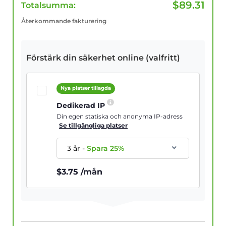
$
89.31
Totalsumma:
Återkommande fakturering
Förstärk din säkerhet online (valfritt)
Nya platser tillagda
Dedikerad IP
Din egen statiska och anonyma IP-adress
Se tillgängliga platser
3 år
-
Spara
25
%
$
3.75
/mån