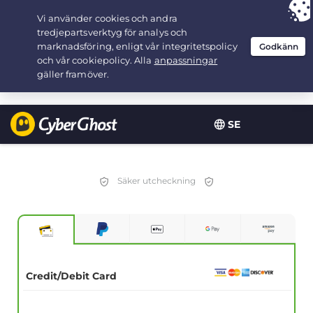
Your choice:
The Best Deal
for 3.3333333333333-years at $
2.23
/month
SE
Säker utcheckning
Credit/Debit Card