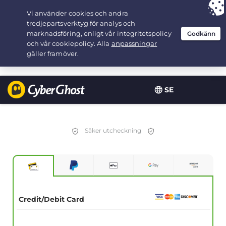
Your choice:
The Best Deal
for 3.3333333333333-years at $
2.23
/month
SE
Säker utcheckning
Credit/Debit Card