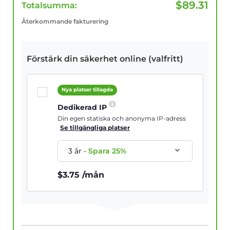
$
89.31
Totalsumma:
Återkommande fakturering
Förstärk din säkerhet online (valfritt)
Nya platser tillagda
Dedikerad IP
Din egen statiska och anonyma IP-adress
Se tillgängliga platser
3 år
-
Spara
25
%
$
3.75
/mån