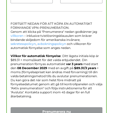
FORTSÄTT NEDAN FÖR ATT KÖPA EN AUTOMATISKT
FÖRNYANDE VPN-PRENUMERATION.
Genom att klicka på "Prenumerera" nedan godkänner jag
villkoren
– inklusive tvistlösningsklausulen som kräver
bindande skiljedom för amerikanska invånare;
sekretesspolicyn
,
avbokningspolicyn
och villkoren för
automatisk förnyelse som anges nedan.
Villkor för automatisk förnyelse
: Ditt lägsta initiala köp är
$
89.31
+ moms/skatt för det valda erbjudandet. Din
prenumeration förnyas automatiskt
var 3 years
med start
den
08 December 2029
med en avgift på
$
89.31
/3 years
+
moms (förnyelsepriset kan ändras med förvarning) till din
valda betalningsmetod tills du avslutar prenumerationen.
Du kan göra det när som helst före midnatt på
förnyelsedatumet genom att gå till kontrollpanelen och välja
"Aktiv prenumeration" och följa instruktionerna för att
"Avsluta". Kontakta support inom 45 dagar för en full
återbetalning.
Prenumerera nu