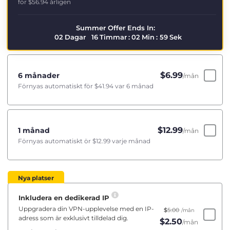
för
$56.94
årligen
Summer Offer Ends In:
02
Dagar
16
Timmar
:
02
Min
:
59
Sek
$
6.99
6 månader
/mån
Förnyas automatiskt för
$41.94
var 6 månad
$
12.99
1 månad
/mån
Förnyas automatiskt ör
$12.99
varje månad
Nya platser
Inkludera en dedikerad IP
Uppgradera din VPN-upplevelse med en IP-
$
5.00
/mån
adress som är exklusivt tilldelad dig.
$
2.50
/mån