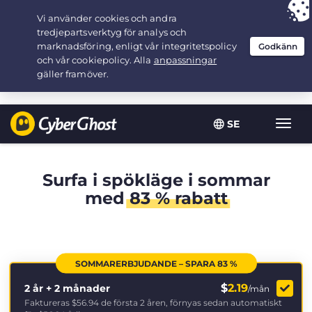
Your choice:
The Best Deal
for 2.1666666666667-years at $
2.19
/month
SE
Växla
navig
Surfa i spökläge i sommar
med
83 % rabatt
SOMMARERBJUDANDE – SPARA 83 %
$
2.19
2 år + 2 månader
/mån
Faktureras
$56.94
de första 2 åren, förnyas sedan automatiskt