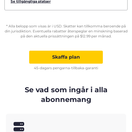
Se tillgängliga platser
* Alla belopp som visas är i USD. Skatter kan tillkomma beroende på
din jurisdiktion. Eventuella rabatter återspeglar en minskning baserad
på den aktuella prissättningen på
$
12.99
per månad.
Skaffa plan
45-dagars pengarna-tillbaka-garanti
Se vad som ingår i alla
abonnemang