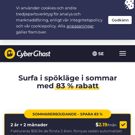
Your choice:
The Best Deal
for 2.1666666666667-years at $
2.19
/month
SE
Växla
navig
Surfa i spökläge i sommar
med
83 % rabatt
SOMMARERBJUDANDE – SPARA 83 %
$
2.19
2 år + 2 månader
/mån
Faktureras
$56.94
de första 2 åren, förnyas sedan automatiskt