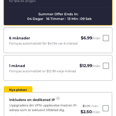
för
$56.94
årligen
Summer Offer Ends In:
04
Dagar
16
Timmar
:
13
Min
:
09
Sek
$
6.99
6 månader
/mån
Förnyas automatiskt för
$41.94
var 6 månad
$
12.99
1 månad
/mån
Förnyas automatiskt ör
$12.99
varje månad
Nya platser
Inkludera en dedikerad IP
Uppgradera din VPN-upplevelse med en IP-
$
5.00
/mån
adress som är exklusivt tilldelad dig.
$
2.50
/mån