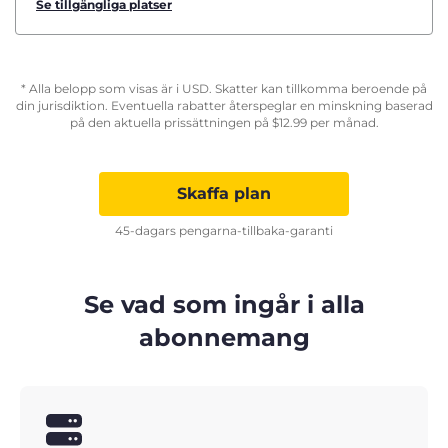
Se tillgängliga platser
* Alla belopp som visas är i USD. Skatter kan tillkomma beroende på
din jurisdiktion. Eventuella rabatter återspeglar en minskning baserad
på den aktuella prissättningen på
$
12.99
per månad.
Skaffa plan
45-dagars pengarna-tillbaka-garanti
Se vad som ingår i alla
abonnemang