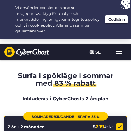
Your choice:
The Best Deal
for 2.1666666666667-years at $
2.19
/month
SE
Växla
navig
Surfa i spökläge i sommar
med
83 % rabatt
Inkluderas i CyberGhosts 2-årsplan
SOMMARERBJUDANDE – SPARA 83 %
$
2.19
2 år + 2 månader
/mån