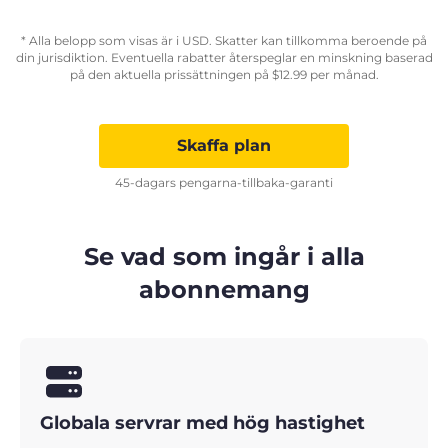
* Alla belopp som visas är i USD. Skatter kan tillkomma beroende på
din jurisdiktion. Eventuella rabatter återspeglar en minskning baserad
på den aktuella prissättningen på
$
12.99
per månad.
Skaffa plan
45-dagars pengarna-tillbaka-garanti
Se vad som ingår i alla
abonnemang
Globala servrar med hög hastighet