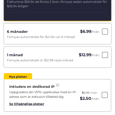
Faktureras
$56.94
de första 2 åren, förnyas sedan automatiskt för
$56.94
årligen
$
6.99
6 månader
/mån
Förnyas automatiskt för
$41.94
var 6 månad
$
12.99
1 månad
/mån
Förnyas automatiskt ör
$12.99
varje månad
Nya platser
Inkludera en dedikerad IP
Uppgradera din VPN-upplevelse med en IP-
$
5.00
/mån
adress som är exklusivt tilldelad dig.
$
2.50
/mån
Se tillgängliga platser