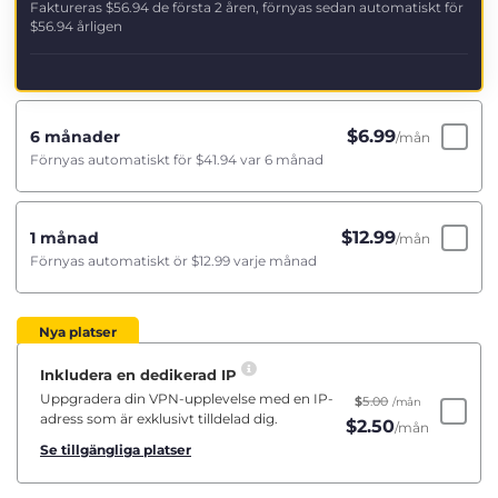
Faktureras
$56.94
de första 2 åren, förnyas sedan automatiskt för
$56.94
årligen
$
6.99
6 månader
/mån
Förnyas automatiskt för
$41.94
var 6 månad
$
12.99
1 månad
/mån
Förnyas automatiskt ör
$12.99
varje månad
Nya platser
Inkludera en dedikerad IP
Uppgradera din VPN-upplevelse med en IP-
$
5.00
/mån
adress som är exklusivt tilldelad dig.
$
2.50
/mån
Se tillgängliga platser