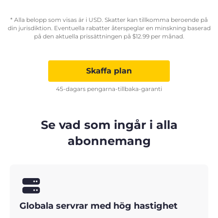
* Alla belopp som visas är i USD. Skatter kan tillkomma beroende på
din jurisdiktion. Eventuella rabatter återspeglar en minskning baserad
på den aktuella prissättningen på
$
12.99
per månad.
Skaffa plan
45-dagars pengarna-tillbaka-garanti
Se vad som ingår i alla
abonnemang
Globala servrar med hög hastighet