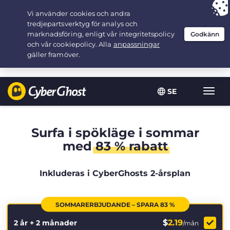
Your choice:
The Best Deal
for 2.1666666666667-years at $
2.19
/month
SE
Växla
navig
Surfa i spökläge i sommar
med
83 % rabatt
Inkluderas i CyberGhosts 2-årsplan
SOMMARERBJUDANDE – SPARA 83 %
$
2.19
2 år + 2 månader
/mån