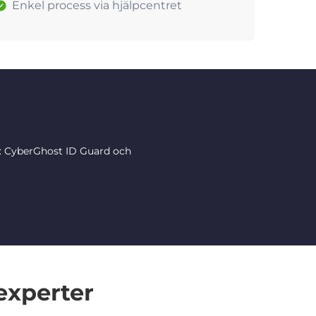
Enkel process via hjälpcentret
r: CyberGhost ID Guard och
experter