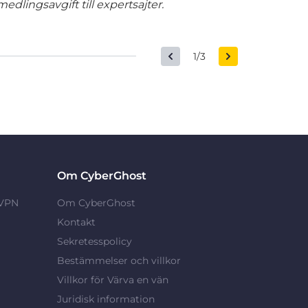
edlingsavgift till expertsajter.
1/3
Om CyberGhost
 VPN
Om CyberGhost
Kontakt
Sekretesspolicy
Bestämmelser och villkor
Villkor för Värva en vän
Juridisk information