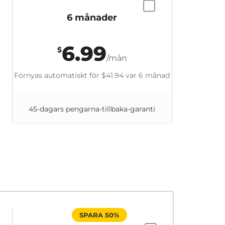
6 månader
6.99
$
/mån
Förnyas automatiskt för
$41.94
var 6 månad
45-dagars pengarna-tillbaka-garanti
SPARA 50%