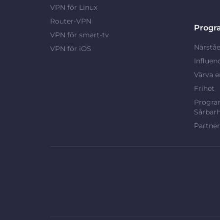
VPN för Linux
Router-VPN
Progr
VPN för smart-tv
Närståe
VPN för iOS
Influen
Värva e
Frihet
Program
Sårbarh
Partne