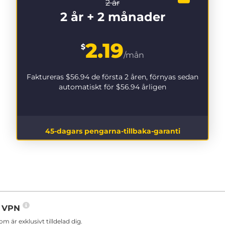
2 år
2 år + 2 månader
2.19
$
/mån
Faktureras
$56.94
de första 2 åren, förnyas sedan
automatiskt för
$56.94
årligen
45-dagars pengarna-tillbaka-garanti
in VPN
är exklusivt tilldelad dig.