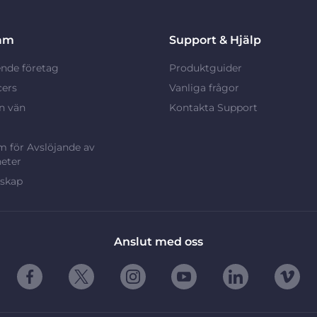
am
Support & Hjälp
nde företag
Produktguider
cers
Vanliga frågor
n vän
Kontakta Support
 för Avslöjande av
eter
rskap
Anslut med oss