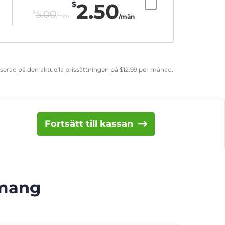
2.50
$
$
5.00
/mån
/mån
aserad på den aktuella prissättningen på
$
12.99
per månad.
Fortsätt till kassan
emang