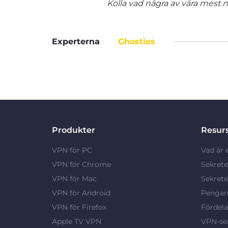
Kolla vad några av våra mest nö
Experterna
Ghosties
Produkter
Resur
VPN för PC
Vad är 
VPN för Chrome
Sekrete
VPN för Mac
Sekrete
VPN för Android
Pengarn
VPN för Firefox
Fördel
Apple TV VPN
VPN-ser