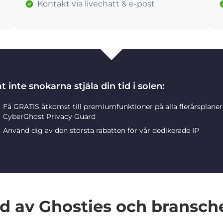
Kontakt via livechatt & e-post
t inte snokarna stjäla din tid i solen:
Få GRATIS åtkomst till premiumfunktioner på alla flerårsplane
CyberGhost Privacy Guard
Använd dig av den största rabatten för vår dedikerade IP
 av Ghosties och bransch