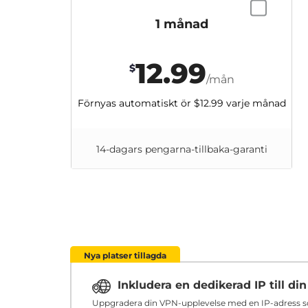
1 månad
12.99
$
/mån
Förnyas automatiskt ör
$12.99
varje månad
14-dagars pengarna-tillbaka-garanti
Nya platser tillagda
Inkludera en dedikerad IP till d
Uppgradera din VPN-upplevelse med en IP-adress som 