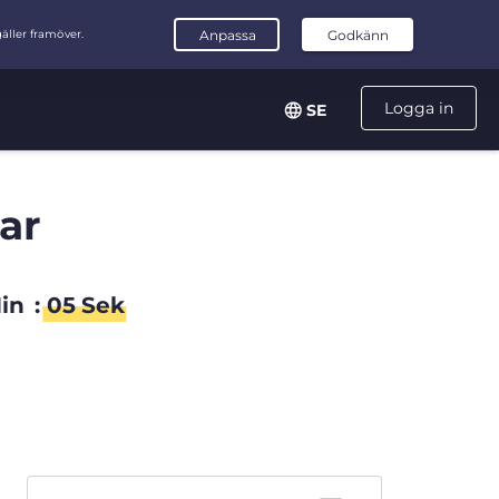
Logga in
SE
ar
in
:
05
Sek