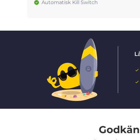
Automatisk Kill Switch
Lå
Godkänd