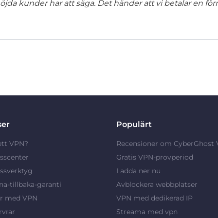
jda kunder har att säga. Det händer att vi betalar en förm
ser
Populärt
ett VPN?
Recensioner om CyberGhost
sscenter
Gratis VPN-provperiod
ssverktyg
Ladda ner nu
a-tillbaka-garanti
Avblockera webbplatser
ar med VPN
VPN med dedikerad IP
vrar
Streama med vpn