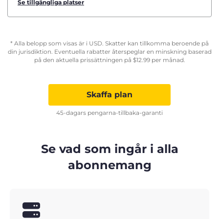
Se tillgängliga platser
* Alla belopp som visas är i USD. Skatter kan tillkomma beroende på
din jurisdiktion. Eventuella rabatter återspeglar en minskning baserad
på den aktuella prissättningen på
$
12.99
per månad.
Skaffa plan
45-dagars pengarna-tillbaka-garanti
Se vad som ingår i alla
abonnemang