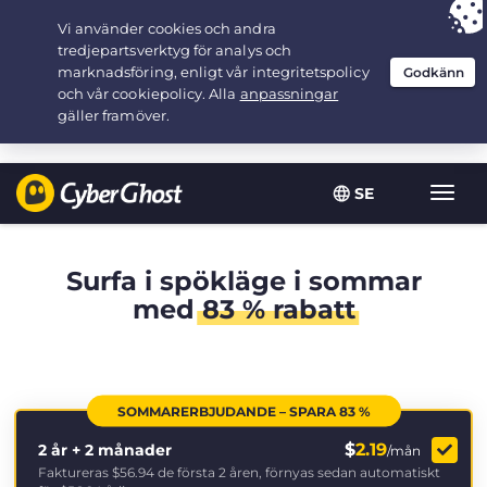
Your choice:
The Best Deal
for 2.1666666666667-years at $
2.19
/month
SE
Växla
navig
Surfa i spökläge i sommar
med
83 % rabatt
SOMMARERBJUDANDE – SPARA 83 %
$
2.19
2 år + 2 månader
/mån
Faktureras
$56.94
de första 2 åren, förnyas sedan automatiskt