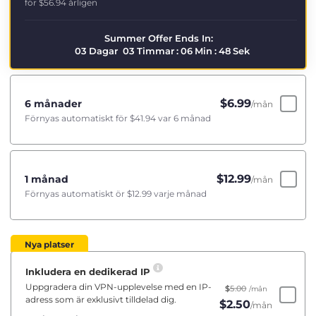
för
$56.94
årligen
Summer Offer Ends In:
03
Dagar
03
Timmar
:
06
Min
:
47
Sek
$
6.99
6 månader
/mån
Förnyas automatiskt för
$41.94
var 6 månad
$
12.99
1 månad
/mån
Förnyas automatiskt ör
$12.99
varje månad
Nya platser
Inkludera en dedikerad IP
Uppgradera din VPN-upplevelse med en IP-
$
5.00
/mån
adress som är exklusivt tilldelad dig.
$
2.50
/mån