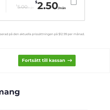
2.50
$
$
5.00
/mån
/mån
aserad på den aktuella prissättningen på
$
12.99
per månad.
Fortsätt till kassan
emang