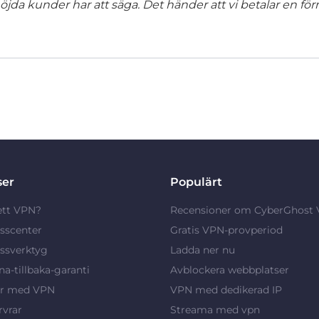
jda kunder har att säga. Det händer att vi betalar en förm
ser
Populärt
ett VPN?
Recensioner om CyberGhost
sscenter
Gratis VPN-provperiod
ssverktyg
Ladda ner nu
a-tillbaka-garanti
Avblockera webbplatser
ar med VPN
VPN med dedikerad IP
vrar
Streama med vpn