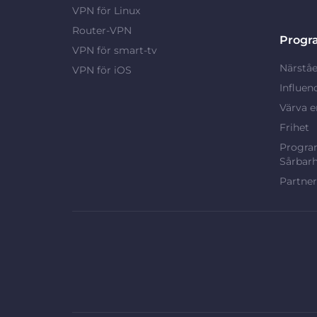
VPN för Linux
Router-VPN
Progr
VPN för smart-tv
Närståe
VPN för iOS
Influen
Värva e
Frihet
Program
Sårbarh
Partne