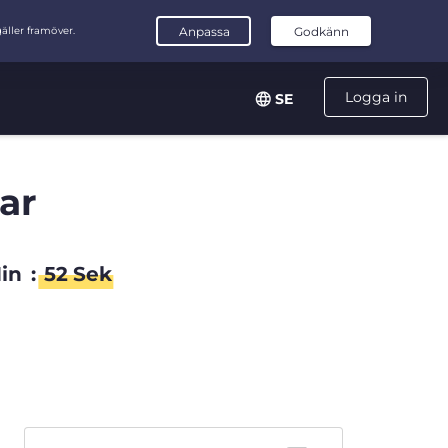
Logga in
SE
ar
in
:
51
Sek