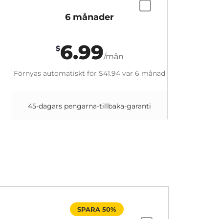
6 månader
6.99
$
/mån
Förnyas automatiskt för
$41.94
var 6 månad
45-dagars pengarna-tillbaka-garanti
SPARA 50%