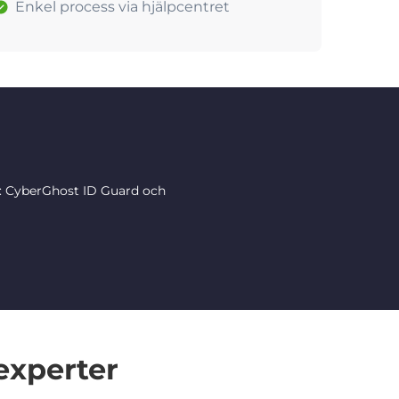
Enkel process via hjälpcentret
r: CyberGhost ID Guard och
experter