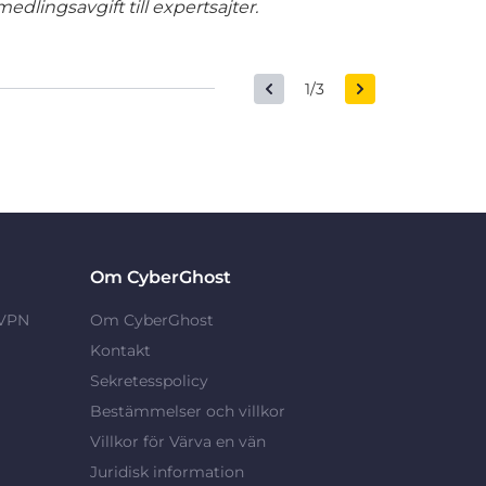
edlingsavgift till expertsajter.
1/3
Om CyberGhost
 VPN
Om CyberGhost
Kontakt
Sekretesspolicy
Bestämmelser och villkor
Villkor för Värva en vän
Juridisk information