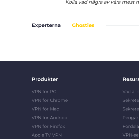
Kolla vad några av våra mest nö
Experterna
Ghosties
Produkter
Resur
VPN för PC
Vad är 
VPN för Chrome
Sekrete
VPN för Mac
Sekrete
VPN för Android
Pengarn
VPN för Firefox
Fördel
Apple TV VPN
VPN-ser