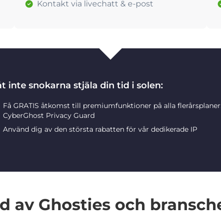
Kontakt via livechatt & e-post
t inte snokarna stjäla din tid i solen:
Få GRATIS åtkomst till premiumfunktioner på alla flerårsplane
CyberGhost Privacy Guard
Använd dig av den största rabatten för vår dedikerade IP
 av Ghosties och bransch