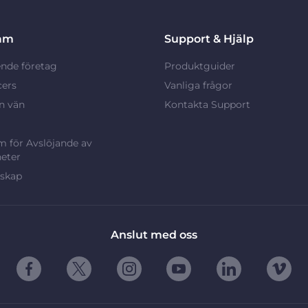
am
Support & Hjälp
nde företag
Produktguider
cers
Vanliga frågor
n vän
Kontakta Support
 för Avslöjande av
eter
rskap
Anslut med oss