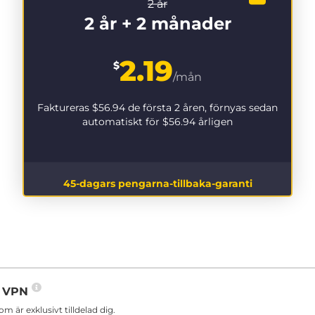
2 år
2 år + 2 månader
2.19
$
/mån
Faktureras
$56.94
de första 2 åren, förnyas sedan
automatiskt för
$56.94
årligen
45-dagars pengarna-tillbaka-garanti
in VPN
är exklusivt tilldelad dig.