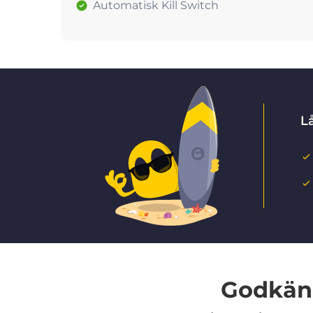
Automatisk Kill Switch
Lå
Godkänd