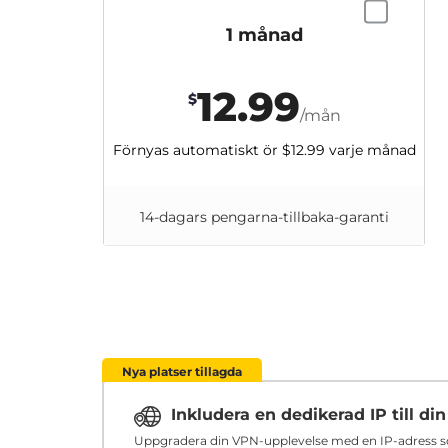
1 månad
12.99
$
/mån
Förnyas automatiskt ör
$12.99
varje månad
14-dagars pengarna-tillbaka-garanti
Nya platser tillagda
Inkludera en dedikerad IP till d
Uppgradera din VPN-upplevelse med en IP-adress som 