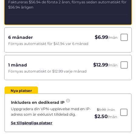
Faktureras
$56.94
de första 2 åren, förnyas sedan automatiskt för
$56.94
årligen
$
6.99
6 månader
/mån
Förnyas automatiskt för
$41.94
var 6 månad
$
12.99
1 månad
/mån
Förnyas automatiskt ör
$12.99
varje månad
Nya platser
Inkludera en dedikerad IP
Uppgradera din VPN-upplevelse med en IP-
$
5.00
/mån
adress som är exklusivt tilldelad dig.
$
2.50
/mån
Se tillgängliga platser