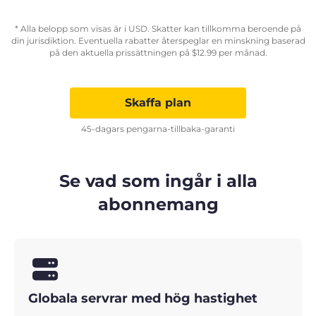
* Alla belopp som visas är i USD. Skatter kan tillkomma beroende på
din jurisdiktion. Eventuella rabatter återspeglar en minskning baserad
på den aktuella prissättningen på
$
12.99
per månad.
Skaffa plan
45-dagars pengarna-tillbaka-garanti
Se vad som ingår i alla
abonnemang
Globala servrar med hög hastighet