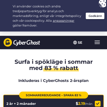
Your choice:
The Best Deal
for 2.1666666666667-years at $
2.19
/month
SE
Växla
navig
Surfa i spökläge i sommar
med
83 % rabatt
Inkluderas i CyberGhosts 2-årsplan
SOMMARERBJUDANDE – SPARA 83 %
$
2.19
2 år + 2 månader
/mån