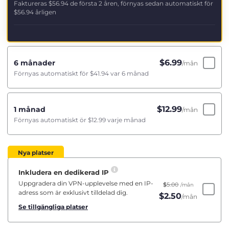
Faktureras
$56.94
de första 2 åren, förnyas sedan automatiskt för
$56.94
årligen
$
6.99
6 månader
/mån
Förnyas automatiskt för
$41.94
var 6 månad
$
12.99
1 månad
/mån
Förnyas automatiskt ör
$12.99
varje månad
Nya platser
Inkludera en dedikerad IP
Uppgradera din VPN-upplevelse med en IP-
$
5.00
/mån
adress som är exklusivt tilldelad dig.
$
2.50
/mån
Se tillgängliga platser