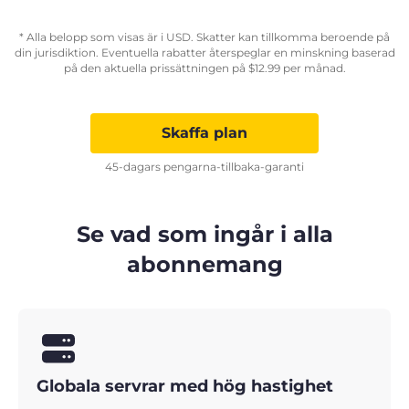
* Alla belopp som visas är i USD. Skatter kan tillkomma beroende på
din jurisdiktion. Eventuella rabatter återspeglar en minskning baserad
på den aktuella prissättningen på
$
12.99
per månad.
Skaffa plan
45-dagars pengarna-tillbaka-garanti
Se vad som ingår i alla
abonnemang
Globala servrar med hög hastighet