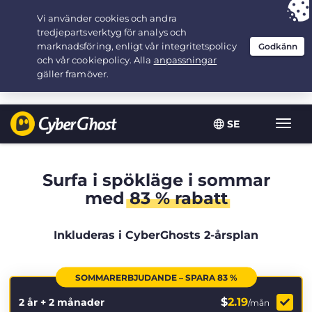
Your choice:
The Best Deal
for 2.1666666666667-years at $
2.19
/month
SE
Växla
navig
Surfa i spökläge i sommar
med
83 % rabatt
Inkluderas i CyberGhosts 2-årsplan
SOMMARERBJUDANDE – SPARA 83 %
$
2.19
2 år + 2 månader
/mån