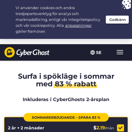
Your choice:
The Best Deal
for 2.1666666666667-years at $
2.19
/month
SE
Växla
navig
Surfa i spökläge i sommar
med
83 % rabatt
Inkluderas i CyberGhosts 2-årsplan
SOMMARERBJUDANDE – SPARA 83 %
$
2.19
2 år + 2 månader
/mån