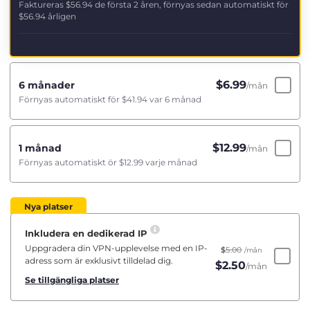
Faktureras
$56.94
de första 2 åren, förnyas sedan automatiskt för
$56.94
årligen
$
6.99
6 månader
/mån
Förnyas automatiskt för
$41.94
var 6 månad
$
12.99
1 månad
/mån
Förnyas automatiskt ör
$12.99
varje månad
Nya platser
Inkludera en dedikerad IP
Uppgradera din VPN-upplevelse med en IP-
$
5.00
/mån
adress som är exklusivt tilldelad dig.
$
2.50
/mån
Se tillgängliga platser