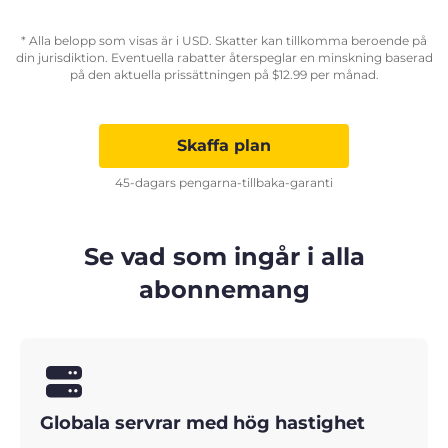
* Alla belopp som visas är i USD. Skatter kan tillkomma beroende på
din jurisdiktion. Eventuella rabatter återspeglar en minskning baserad
på den aktuella prissättningen på
$
12.99
per månad.
Skaffa plan
45-dagars pengarna-tillbaka-garanti
Se vad som ingår i alla
abonnemang
Globala servrar med hög hastighet