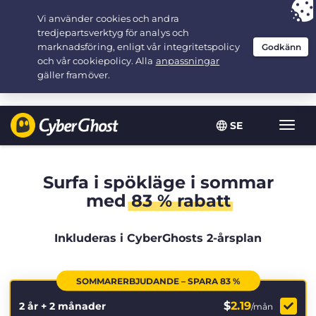
Your choice:
The Best Deal
for 2.1666666666667-years at $
2.19
/month
SE
Växla
navig
Surfa i spökläge i sommar
med
83 % rabatt
Inkluderas i CyberGhosts 2-årsplan
SOMMARERBJUDANDE – SPARA 83 %
$
2.19
2 år + 2 månader
/mån