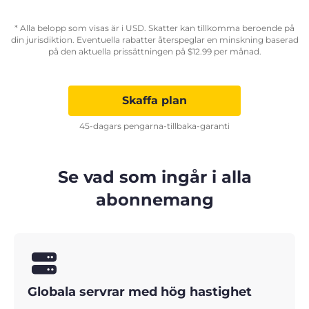
* Alla belopp som visas är i USD. Skatter kan tillkomma beroende på
din jurisdiktion. Eventuella rabatter återspeglar en minskning baserad
på den aktuella prissättningen på
$
12.99
per månad.
Skaffa plan
45-dagars pengarna-tillbaka-garanti
Se vad som ingår i alla
abonnemang
Globala servrar med hög hastighet