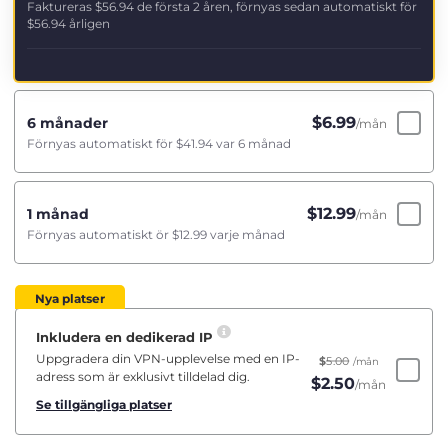
Faktureras
$56.94
de första 2 åren, förnyas sedan automatiskt för
$56.94
årligen
$
6.99
6 månader
/mån
Förnyas automatiskt för
$41.94
var 6 månad
$
12.99
1 månad
/mån
Förnyas automatiskt ör
$12.99
varje månad
Nya platser
Inkludera en dedikerad IP
Uppgradera din VPN-upplevelse med en IP-
$
5.00
/mån
adress som är exklusivt tilldelad dig.
$
2.50
/mån
Se tillgängliga platser