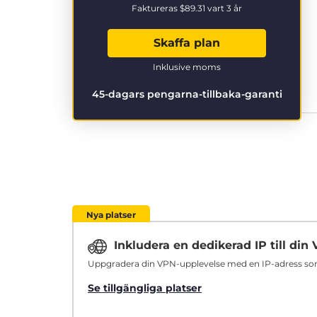
Faktureras
$89.31
vart 3 år
Skaffa plan
Inklusive moms
45-dagars pengarna-tillbaka-garanti
Nya platser
Inkludera en dedikerad IP till di
Uppgradera din VPN-upplevelse med en IP-adress som ä
Se tillgängliga platser