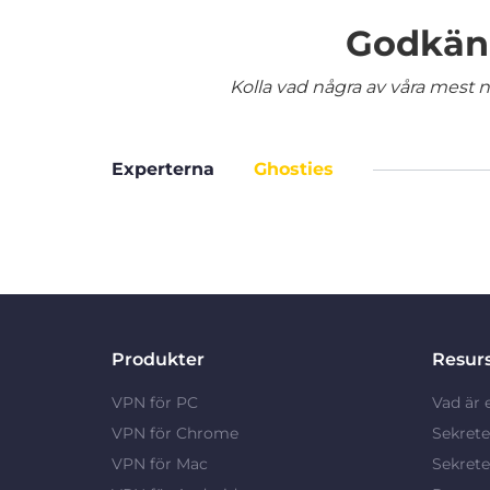
Godkänd
Kolla vad några av våra mest nö
Experterna
Ghosties
Produkter
Resur
VPN för PC
Vad är 
VPN för Chrome
Sekrete
VPN för Mac
Sekrete