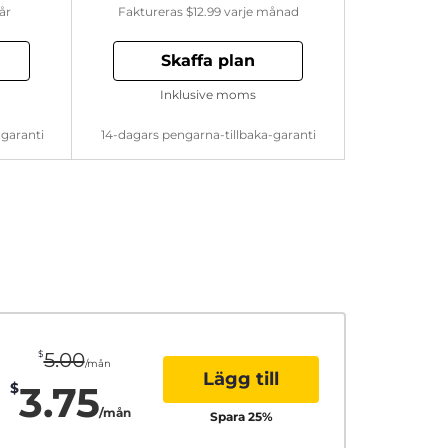
år
Faktureras
$12.99
varje månad
Skaffa plan
Inklusive moms
-garanti
14-dagars pengarna-tillbaka-garanti
$
5.00
/mån
Lägg till
3.75
$
/mån
Spara
25
%