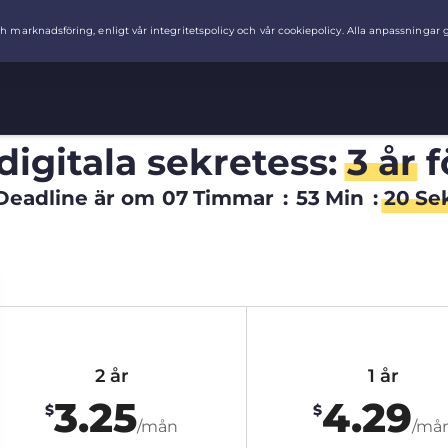
digitala sekretess:
3 år
f
Deadline är om
07
Timmar
:
53
Min
:
19
Se
2 år
1 år
3.25
4.29
$
$
/mån
/må