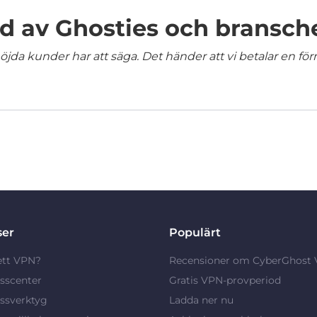
 av Ghosties och bransch
jda kunder har att säga. Det händer att vi betalar en förm
ser
Populärt
ett VPN?
Recensioner om CyberGhost
sscenter
Gratis VPN-provperiod
ssverktyg
Ladda ner nu