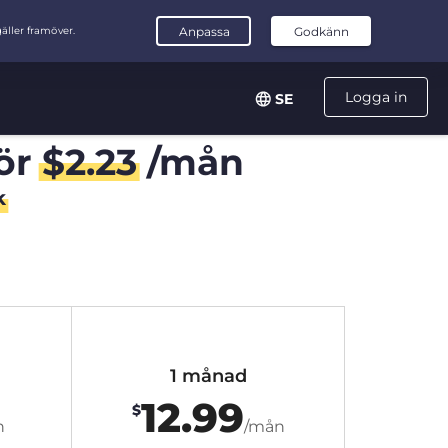
Logga in
SE
ör
$
2.23
/mån
k
1 månad
12.99
$
n
/mån