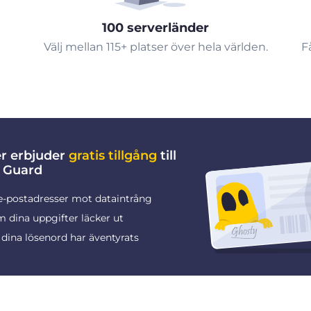
100 serverländer
Välj mellan 115+ platser över hela världen.
F
er erbjuder
gratis tillgång
till
 Guard
e-postadresser mot dataintrång
 dina uppgifter läcker ut
dina lösenord har äventyrats