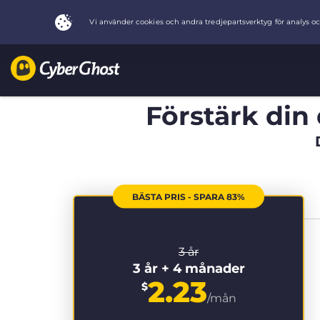
Förstärk din 
BÄSTA PRIS - SPARA 83%
3 år
3 år + 4 månader
2.23
$
/mån