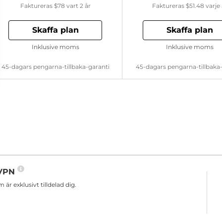
Faktureras
$78
vart 2 år
Faktureras
$51.48
varje 
Skaffa plan
Skaffa plan
Inklusive moms
Inklusive moms
45-dagars pengarna-tillbaka-garanti
45-dagars pengarna-tillbaka
n VPN
r exklusivt tilldelad dig.