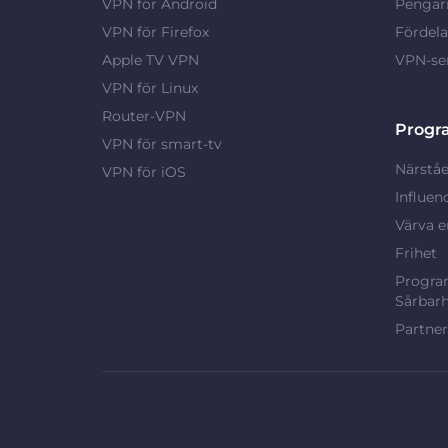
VPN för Android
Pengarn
VPN för Firefox
Fördel
Apple TV VPN
VPN-ser
VPN för Linux
Router-VPN
Progr
VPN för smart-tv
Närståe
VPN för iOS
Influen
Värva e
Frihet
Program
Sårbarh
Partne