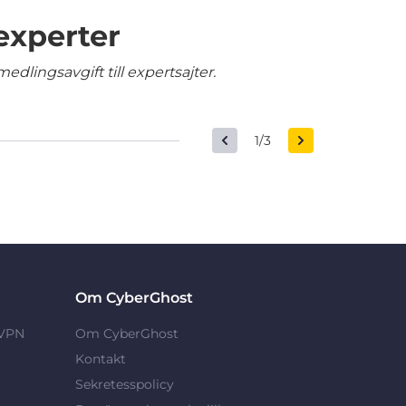
experter
edlingsavgift till expertsajter.
1/3
Om CyberGhost
 VPN
Om CyberGhost
Kontakt
Sekretesspolicy