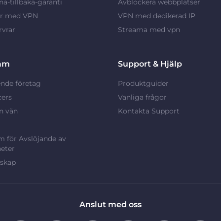
a-tillbaka-garanti
Avblockera webbplatser
ar med VPN
VPN med dedikerad IP
vrar
Streama med vpn
am
Support & Hjälp
nde företag
Produktguider
cers
Vanliga frågor
n vän
Kontakta Support
 för Avslöjande av
eter
rskap
Anslut med oss