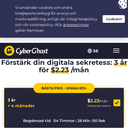
Your choice:
The Best Deal
for 3.3333333333333-years at $
2.23
/month
SE
Växla
navig
Förstärk din digitala sekretess:
3 år
för
$
2.23
/mån
BÄSTA PRIS - SPARA 83%
3 år
$
2.23
/mån
+ 4 månader
Inklusive moms
Begränsad tid:
04
Timmar
:
26
Min
:
00
Sek