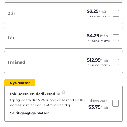
$
3.25
/mån
2 år
Inklusive moms
$
4.29
/mån
1 år
Inklusive moms
$
12.99
/mån
1 månad
Inklusive moms
Nya platser
Inkludera en dedikerad IP
Uppgradera din VPN-upplevelse med en IP-
$
5.00
/mån
adress som är exklusivt tilldelad dig.
$
3.75
/mån
Se tillgängliga platser