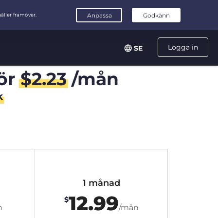
Logga in
SE
ör
$
2.23
/mån
k
1 månad
12.99
$
n
/mån