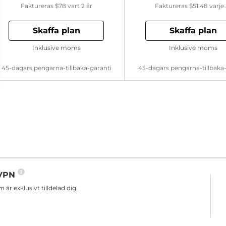
Faktureras
$78
vart 2 år
Faktureras
$51.48
varje 
Skaffa plan
Skaffa plan
Inklusive moms
Inklusive moms
45-dagars pengarna-tillbaka-garanti
45-dagars pengarna-tillbaka
n VPN
r exklusivt tilldelad dig.