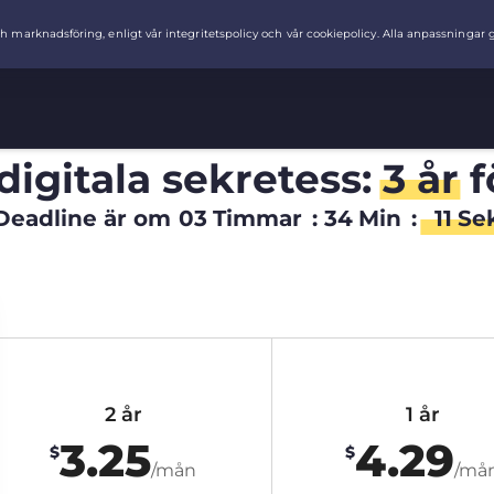
digitala sekretess:
3 år
f
Deadline är om
03
Timmar
:
34
Min
:
10
Se
2 år
1 år
3.25
4.29
$
$
/mån
/må