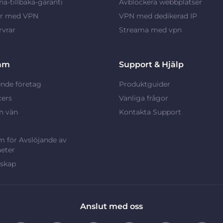
a-tillbaka-garanti
Avblockera webbplatser
ar med VPN
VPN med dedikerad IP
vrar
Streama med vpn
am
Support & Hjälp
nde företag
Produktguider
cers
Vanliga frågor
n vän
Kontakta Support
 för Avslöjande av
eter
rskap
Anslut med oss