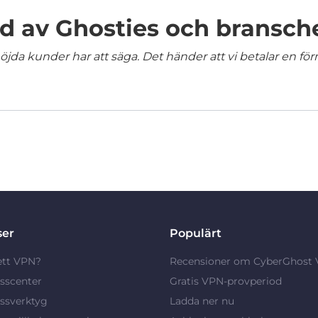
 av Ghosties och bransch
jda kunder har att säga. Det händer att vi betalar en förm
ser
Populärt
ett VPN?
Recensioner om CyberGhost
sscenter
Gratis VPN-provperiod
ssverktyg
Ladda ner nu