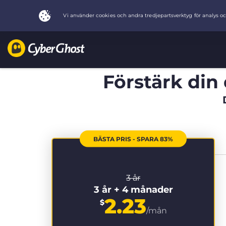
Förstärk din 
BÄSTA PRIS - SPARA 83%
3 år
3 år + 4 månader
2.23
$
/mån