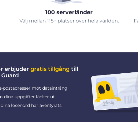
100 serverländer
Välj mellan 115+ platser över hela världen.
F
er erbjuder
gratis tillgång
till
 Guard
e-postadresser mot dataintrång
 dina uppgifter läcker ut
dina lösenord har äventyrats