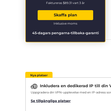
Faktureras
$89.31
vart 3 år
Skaffa plan
Inklusive moms
45-dagars pengarna-tillbaka-garanti
Nya platser
Inkludera en dedikerad IP till di
Uppgradera din VPN-upplevelse med en IP-adress som ä
Se tillgängliga platser