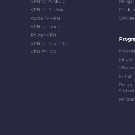
VPN för Android
Pengarn
VPN för Firefox
Fördel
Apple TV VPN
VPN-ser
VPN för Linux
Router-VPN
Progr
VPN för smart-tv
Närståe
VPN för iOS
Influen
Värva e
Frihet
Program
Sårbarh
Partne