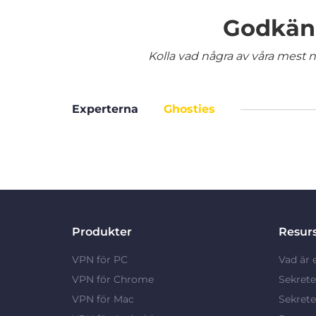
Godkänd
Kolla vad några av våra mest nö
Experterna
Ghosties
Produkter
Resur
VPN för PC
Vad är 
VPN för Chrome
Sekrete
VPN för Mac
Sekrete