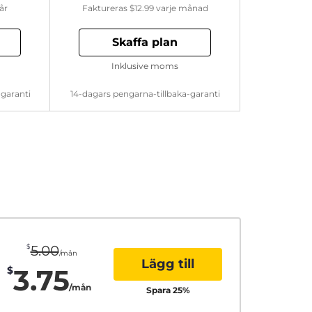
år
Faktureras
$12.99
varje månad
Skaffa plan
Inklusive moms
-garanti
14-dagars pengarna-tillbaka-garanti
$
5.00
/mån
Lägg till
3.75
$
/mån
Spara
25
%