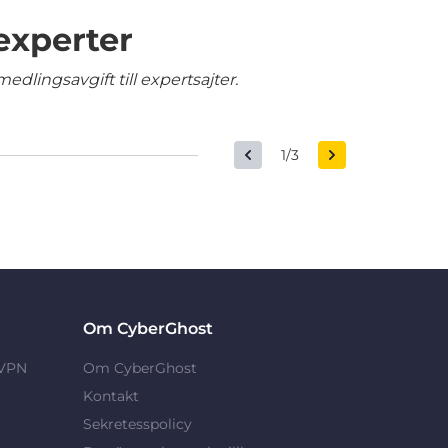
experter
edlingsavgift till expertsajter.
1/3
Om CyberGhost
 VPN
Om CyberGhost
Kontakt
Sekretesspolicy