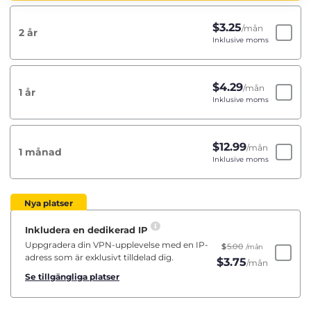
$
3.25
/mån
2 år
Inklusive moms
$
4.29
/mån
1 år
Inklusive moms
$
12.99
/mån
1 månad
Inklusive moms
Nya platser
Inkludera en dedikerad IP
Uppgradera din VPN-upplevelse med en IP-
$
5.00
/mån
adress som är exklusivt tilldelad dig.
$
3.75
/mån
Se tillgängliga platser