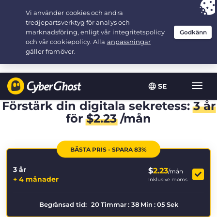
Your choice:
The Best Deal
for 3.3333333333333-years at $
2.23
/month
SE
Växla
navig
Förstärk din digitala sekretess:
3 år
för
$
2.23
/mån
BÄSTA PRIS - SPARA 83%
3 år
$
2.23
/mån
+ 4 månader
Inklusive moms
Begränsad tid:
20
Timmar
:
38
Min
:
05
Sek