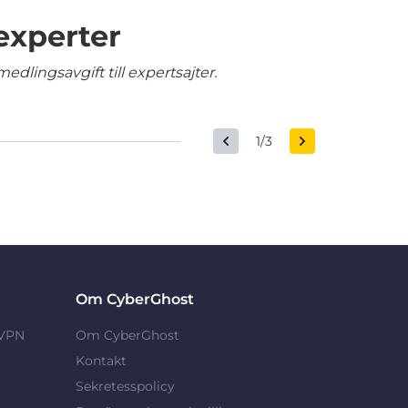
experter
edlingsavgift till expertsajter.
1/3
Om CyberGhost
 VPN
Om CyberGhost
Kontakt
Sekretesspolicy