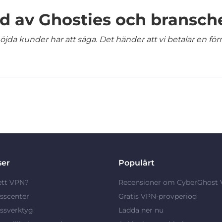
 av Ghosties och bransch
jda kunder har att säga. Det händer att vi betalar en förm
ser
Populärt
ett VPN?
Recensioner om CyberGhost
sscenter
Gratis VPN-provperiod
ssverktyg
Ladda ner nu