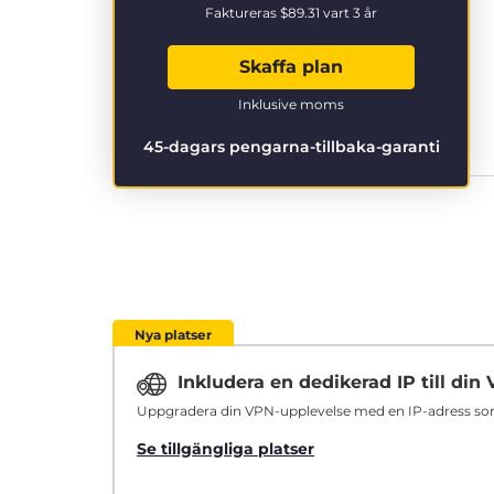
Faktureras
$89.31
vart 3 år
Skaffa plan
Inklusive moms
45-dagars pengarna-tillbaka-garanti
Nya platser
Inkludera en dedikerad IP till di
Uppgradera din VPN-upplevelse med en IP-adress som ä
Se tillgängliga platser