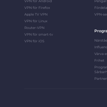
VPN för Android
Pengarn
VPN för Firefox
Fördel
Apple TV VPN
VPN-ser
VPN för Linux
Router-VPN
Progr
VPN för smart-tv
Närståe
VPN för iOS
Influen
Värva e
Frihet
Program
Sårbarh
Partne