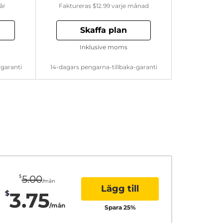
år
Faktureras
$12.99
varje månad
Skaffa plan
Inklusive moms
-garanti
14-dagars pengarna-tillbaka-garanti
$
5.00
/mån
Lägg till
3.75
$
/mån
Spara
25
%