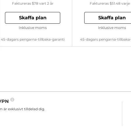
Faktureras
$78
vart 2 år
Faktureras
$51.48
varje 
Skaffa plan
Skaffa plan
Inklusive moms
Inklusive moms
45-dagars pengarna-tillbaka-garanti
45-dagars pengarna-tillbaka
n VPN
r exklusivt tilldelad dig.