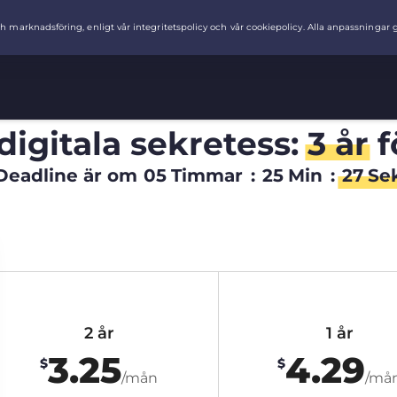
digitala sekretess:
3 år
f
Deadline är om
05
Timmar
:
25
Min
:
26
Se
2 år
1 år
3.25
4.29
$
$
/mån
/må