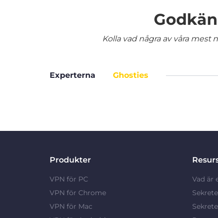
Godkänd
Kolla vad några av våra mest nö
Experterna
Ghosties
Produkter
Resur
VPN för PC
Vad är 
VPN för Chrome
Sekrete
VPN för Mac
Sekrete