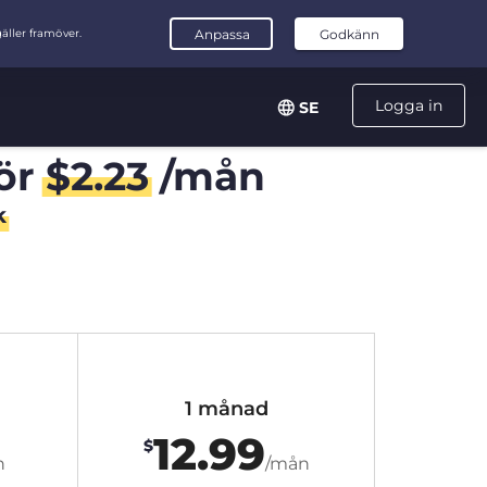
Logga in
SE
ör
$
2.23
/mån
k
1 månad
12.99
$
n
/mån