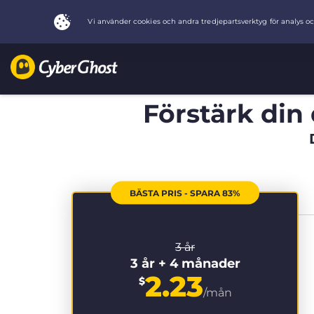
Förstärk din 
BÄSTA PRIS - SPARA 83%
3 år
3 år + 4 månader
2.23
$
/mån