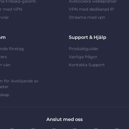
a-tillbaka-garanti
Avblockera webbplatser
ar med VPN
VPN med dedikerad IP
vrar
Streama med vpn
am
Support & Hjälp
nde företag
Produktguider
cers
Vanliga frågor
n vän
Kontakta Support
 för Avslöjande av
eter
rskap
Anslut med oss