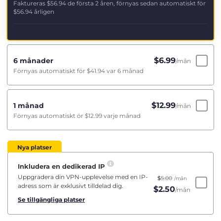
Faktureras
$56.94
de första 2 åren, förnyas sedan automatiskt för
$56.94
årligen
$
6.99
6 månader
/mån
Förnyas automatiskt för
$41.94
var 6 månad
$
12.99
1 månad
/mån
Förnyas automatiskt ör
$12.99
varje månad
Nya platser
Inkludera en dedikerad IP
Uppgradera din VPN-upplevelse med en IP-
$
5.00
/mån
adress som är exklusivt tilldelad dig.
$
2.50
/mån
Se tillgängliga platser