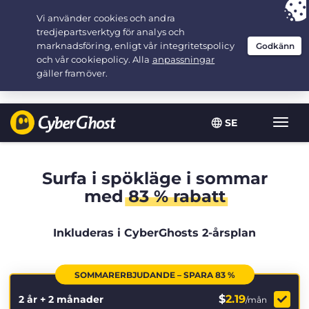
Your choice:
The Best Deal
for 2.1666666666667-years at $
2.19
/month
SE
Växla
navig
Surfa i spökläge i sommar
med
83 % rabatt
Inkluderas i CyberGhosts 2-årsplan
SOMMARERBJUDANDE – SPARA 83 %
$
2.19
2 år + 2 månader
/mån