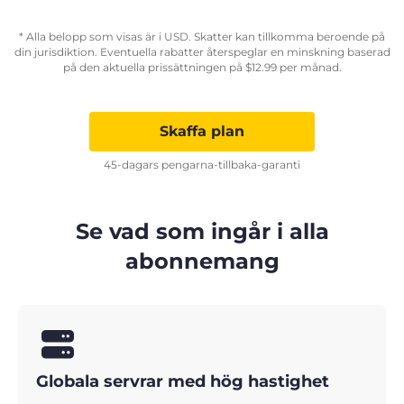
* Alla belopp som visas är i USD. Skatter kan tillkomma beroende på
din jurisdiktion. Eventuella rabatter återspeglar en minskning baserad
på den aktuella prissättningen på
$
12.99
per månad.
Skaffa plan
45-dagars pengarna-tillbaka-garanti
Se vad som ingår i alla
abonnemang
Globala servrar med hög hastighet