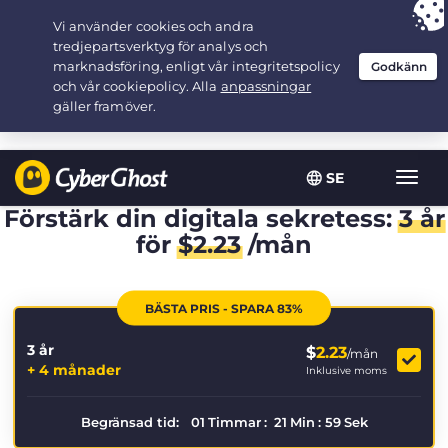
Your choice:
The Best Deal
for 3.3333333333333-years at $
2.23
/month
SE
Växla
navig
Förstärk din digitala sekretess:
3 år
för
$
2.23
/mån
BÄSTA PRIS - SPARA 83%
3 år
$
2.23
/mån
+ 4 månader
Inklusive moms
Begränsad tid:
01
Timmar
:
21
Min
:
59
Sek