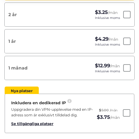
$
3.25
/mån
2 år
Inklusive moms
$
4.29
/mån
1 år
Inklusive moms
$
12.99
/mån
1 månad
Inklusive moms
Nya platser
Inkludera en dedikerad IP
Uppgradera din VPN-upplevelse med en IP-
$
5.00
/mån
adress som är exklusivt tilldelad dig.
$
3.75
/mån
Se tillgängliga platser