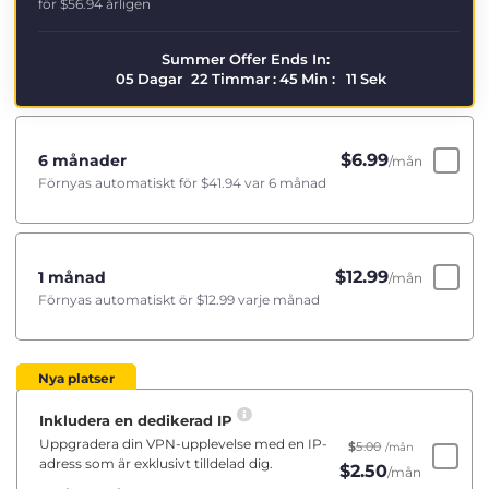
för
$56.94
årligen
Summer Offer Ends In:
05
Dagar
22
Timmar
:
45
Min
:
10
Sek
$
6.99
6 månader
/mån
Förnyas automatiskt för
$41.94
var 6 månad
$
12.99
1 månad
/mån
Förnyas automatiskt ör
$12.99
varje månad
Nya platser
Inkludera en dedikerad IP
Uppgradera din VPN-upplevelse med en IP-
$
5.00
/mån
adress som är exklusivt tilldelad dig.
$
2.50
/mån