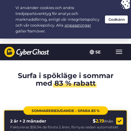
Your choice:
The Best Deal
for 2.1666666666667-years at $
2.19
/month
SE
Växla
navig
Surfa i spökläge i sommar
med
83 % rabatt
SOMMARERBJUDANDE – SPARA 83 %
$
2.19
2 år + 2 månader
/mån
Faktureras
$56.94
de första 2 åren, förnyas sedan automatiskt