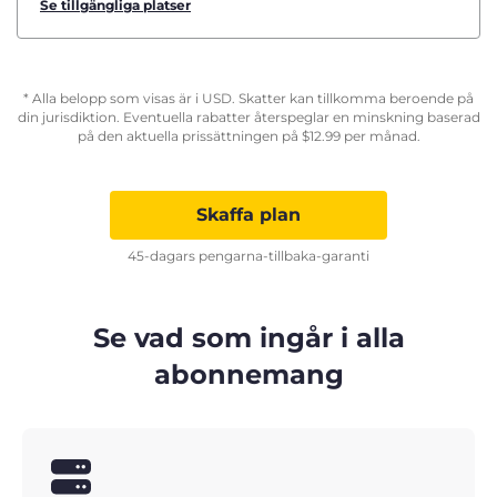
Se tillgängliga platser
* Alla belopp som visas är i USD. Skatter kan tillkomma beroende på
din jurisdiktion. Eventuella rabatter återspeglar en minskning baserad
på den aktuella prissättningen på
$
12.99
per månad.
Skaffa plan
45-dagars pengarna-tillbaka-garanti
Se vad som ingår i alla
abonnemang