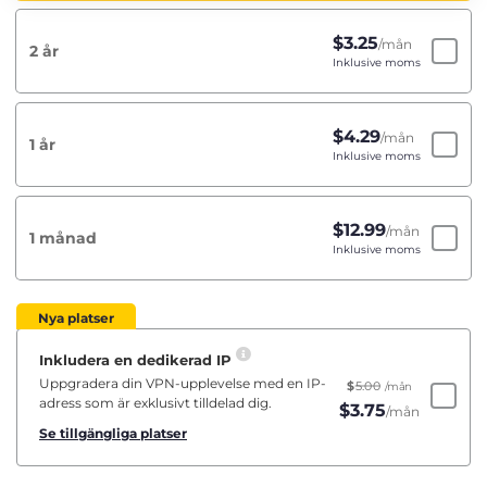
$
3.25
/mån
2 år
Inklusive moms
$
4.29
/mån
1 år
Inklusive moms
$
12.99
/mån
1 månad
Inklusive moms
Nya platser
Inkludera en dedikerad IP
Uppgradera din VPN-upplevelse med en IP-
$
5.00
/mån
adress som är exklusivt tilldelad dig.
$
3.75
/mån
Se tillgängliga platser