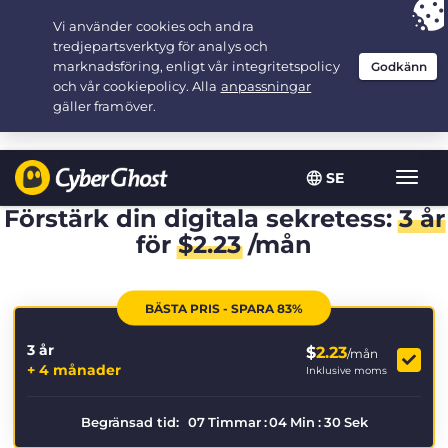
Your choice:
The Best Deal
for 3.3333333333333-years at $
2.23
/month
SE
Växla
navig
Förstärk din digitala sekretess:
3 år
för
$
2.23
/mån
BÄSTA PRIS - SPARA 83%
3 år
$
2.23
/mån
+ 4 månader
Inklusive moms
Begränsad tid:
07
Timmar
:
04
Min
:
29
Sek