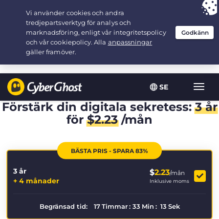
Your choice:
The Best Deal
for 3.3333333333333-years at $
2.23
/month
SE
Växla
navig
Förstärk din digitala sekretess:
3 år
för
$
2.23
/mån
BÄSTA PRIS - SPARA 83%
3 år
$
2.23
/mån
+ 4 månader
Inklusive moms
Begränsad tid:
17
Timmar
:
33
Min
:
12
Sek