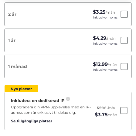
$
3.25
/mån
2 år
Inklusive moms
$
4.29
/mån
1 år
Inklusive moms
$
12.99
/mån
1 månad
Inklusive moms
Nya platser
Inkludera en dedikerad IP
Uppgradera din VPN-upplevelse med en IP-
$
5.00
/mån
adress som är exklusivt tilldelad dig.
$
3.75
/mån
Se tillgängliga platser