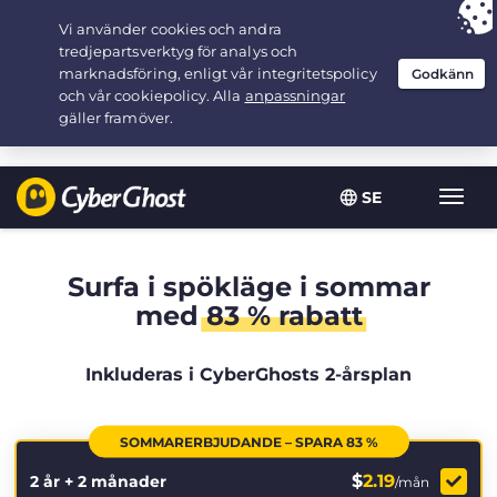
Your choice:
The Best Deal
for 2.1666666666667-years at $
2.19
/month
SE
Växla
navig
Surfa i spökläge i sommar
med
83 % rabatt
Inkluderas i CyberGhosts 2-årsplan
SOMMARERBJUDANDE – SPARA 83 %
$
2.19
2 år + 2 månader
/mån