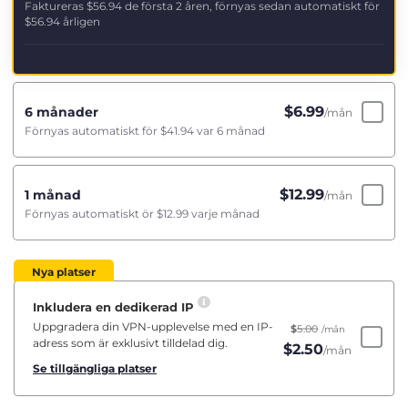
Faktureras
$56.94
de första 2 åren, förnyas sedan automatiskt för
$56.94
årligen
$
6.99
6 månader
/mån
Förnyas automatiskt för
$41.94
var 6 månad
$
12.99
1 månad
/mån
Förnyas automatiskt ör
$12.99
varje månad
Nya platser
Inkludera en dedikerad IP
Uppgradera din VPN-upplevelse med en IP-
$
5.00
/mån
adress som är exklusivt tilldelad dig.
$
2.50
/mån
Se tillgängliga platser