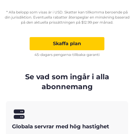
* Alla belopp som visas är i USD. Skatter kan tillkomma beroende på
din jurisdiktion. Eventuella rabatter återspeglar en minskning baserad
på den aktuella prissättningen på
$
12.99
per månad.
Skaffa plan
45-dagars pengarna-tillbaka-garanti
Se vad som ingår i alla
abonnemang
Globala servrar med hög hastighet