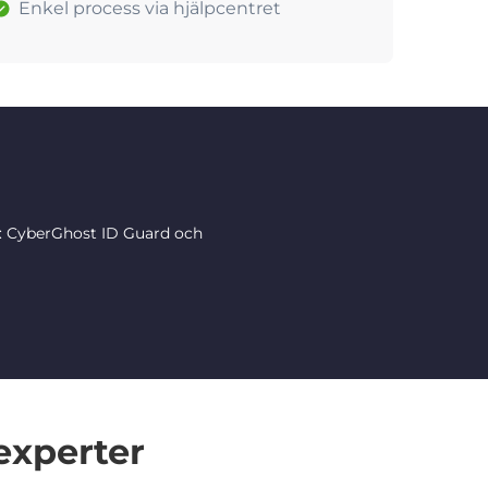
Enkel process via hjälpcentret
r: CyberGhost ID Guard och
experter