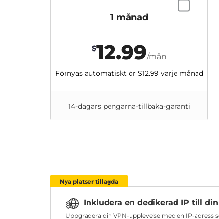
1 månad
12.99
$
/mån
Förnyas automatiskt ör
$12.99
varje månad
14-dagars pengarna-tillbaka-garanti
Nya platser tillagda
Inkludera en dedikerad IP till d
Uppgradera din VPN-upplevelse med en IP-adress som 