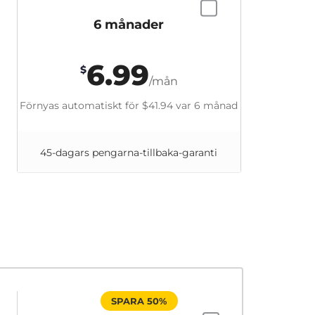
6 månader
6.99
$
/mån
Förnyas automatiskt för
$41.94
var 6 månad
45-dagars pengarna-tillbaka-garanti
SPARA 50%