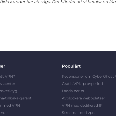
jda kunder har att säga. Det händer att vi betalar en förm
ser
Populärt
ett VPN?
Recensioner om CyberGhost
sscenter
Gratis VPN-provperiod
ssverktyg
Ladda ner nu
a-tillbaka-garanti
Avblockera webbplatser
ar med VPN
VPN med dedikerad IP
vrar
Streama med vpn