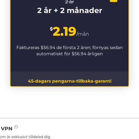
2 år
2 år + 2 månader
2.19
$
/mån
Faktureras
$56.94
de första 2 åren, förnyas sedan
automatiskt för
$56.94
årligen
45-dagars pengarna-tillbaka-garanti
in VPN
är exklusivt tilldelad dig.