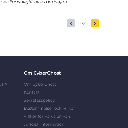
edlingsavgift till expertsajter.
1/3
Om CyberGhost
 VPN
Om CyberGhost
Kontakt
Sekretesspolicy
Bestämmelser och villkor
Villkor för Värva en vän
Juridisk information