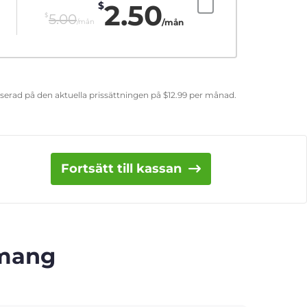
2.50
$
$
5.00
/mån
/mån
aserad på den aktuella prissättningen på
$
12.99
per månad.
Fortsätt till kassan
emang