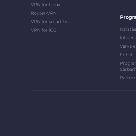
VPN för Linux
Router-VPN
Progr
VPN för smart-tv
Närståe
VPN för iOS
Influen
Värva e
Frihet
Program
Sårbarh
Partne