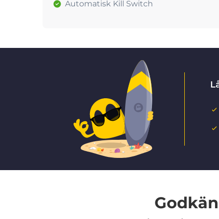
Automatisk Kill Switch
Lå
Godkänd