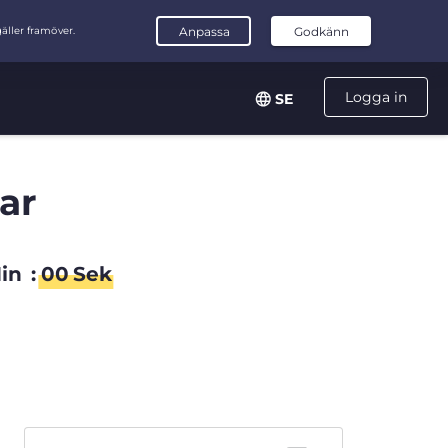
Logga in
SE
ar
in
:
59
Sek