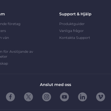
am
Support & Hjälp
nde företag
Produktguider
cers
Vanliga frågor
n vän
Kontakta Support
 för Avslöjande av
eter
rskap
Anslut med oss