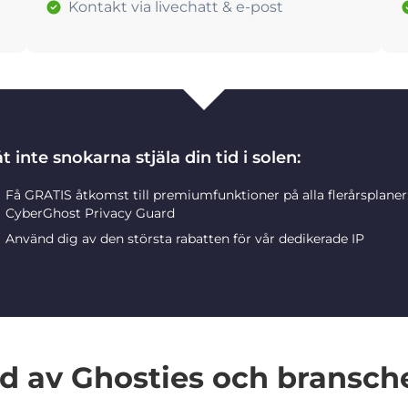
Kontakt via livechatt & e-post
t inte snokarna stjäla din tid i solen:
Få GRATIS åtkomst till premiumfunktioner på alla flerårsplane
CyberGhost Privacy Guard
Använd dig av den största rabatten för vår dedikerade IP
 av Ghosties och bransch