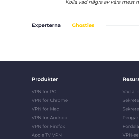
Kolla vad några av våra mest nö
Experterna
Ghosties
Produkter
Resur
VPN för PC
Vad är 
VPN för Chrome
Sekrete
VPN för Mac
Sekrete
VPN för Android
Pengarn
VPN för Firefox
Fördel
Apple TV VPN
VPN-ser