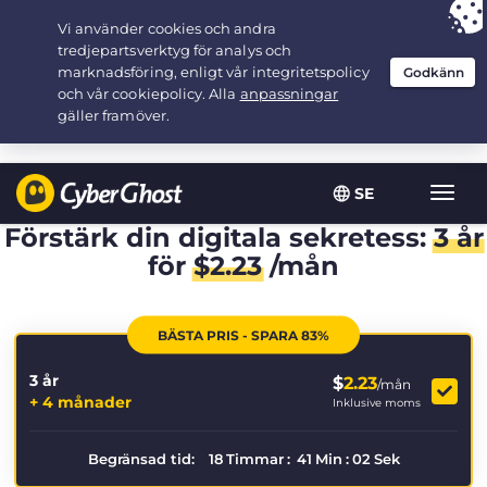
Your choice:
The Best Deal
for 3.3333333333333-years at $
2.23
/month
SE
Växla
navig
Förstärk din digitala sekretess:
3 år
för
$
2.23
/mån
BÄSTA PRIS - SPARA 83%
3 år
$
2.23
/mån
+ 4 månader
Inklusive moms
Begränsad tid:
18
Timmar
:
41
Min
:
02
Sek