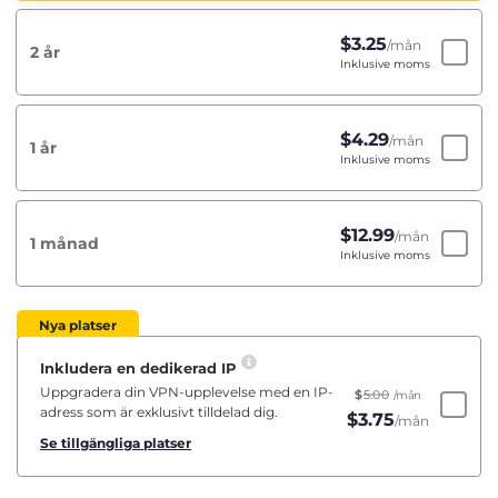
$
3.25
/mån
2 år
Inklusive moms
$
4.29
/mån
1 år
Inklusive moms
$
12.99
/mån
1 månad
Inklusive moms
Nya platser
Inkludera en dedikerad IP
Uppgradera din VPN-upplevelse med en IP-
$
5.00
/mån
adress som är exklusivt tilldelad dig.
$
3.75
/mån
Se tillgängliga platser