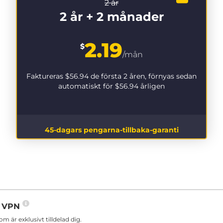
2 år
2 år + 2 månader
2.19
$
/mån
Faktureras
$56.94
de första 2 åren, förnyas sedan
automatiskt för
$56.94
årligen
45-dagars pengarna-tillbaka-garanti
in VPN
är exklusivt tilldelad dig.