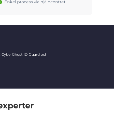
Enkel process via hjälpcentret
r: CyberGhost ID Guard och
experter