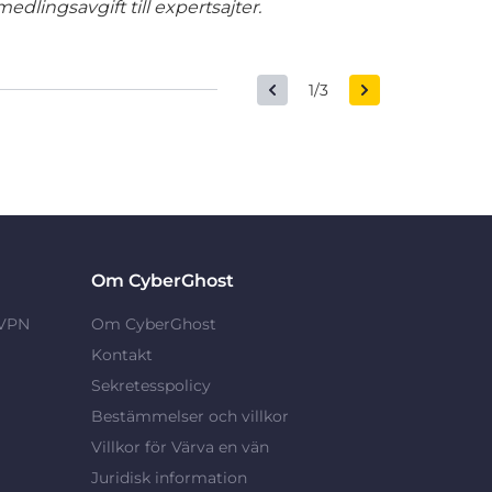
edlingsavgift till expertsajter.
1/3
Om CyberGhost
 VPN
Om CyberGhost
Kontakt
Sekretesspolicy
Bestämmelser och villkor
Villkor för Värva en vän
Juridisk information