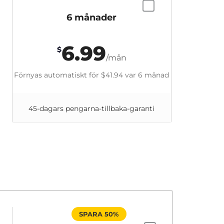
6 månader
6.99
$
/mån
Förnyas automatiskt för
$41.94
var 6 månad
45-dagars pengarna-tillbaka-garanti
SPARA 50%