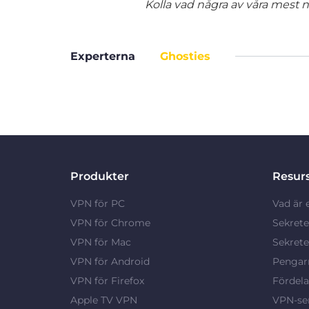
Kolla vad några av våra mest nö
Experterna
Ghosties
Produkter
Resur
VPN för PC
Vad är 
VPN för Chrome
Sekrete
VPN för Mac
Sekrete
VPN för Android
Pengarn
VPN för Firefox
Fördel
Apple TV VPN
VPN-ser