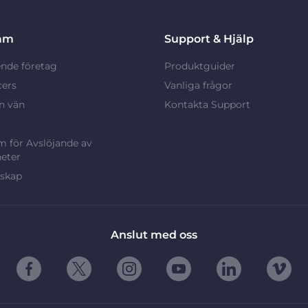
am
Support & Hjälp
nde företag
Produktguider
cers
Vanliga frågor
n vän
Kontakta Support
 för Avslöjande av
eter
rskap
Anslut med oss