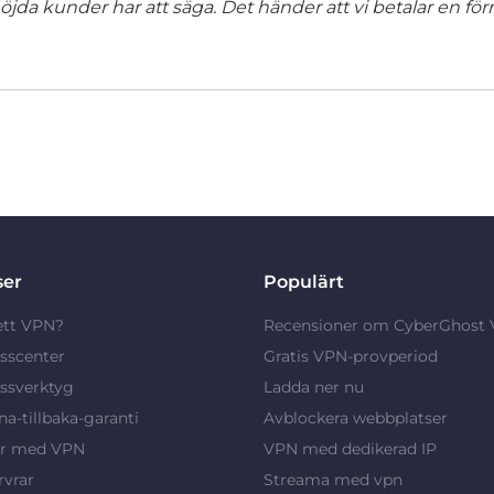
jda kunder har att säga. Det händer att vi betalar en förm
ser
Populärt
ett VPN?
Recensioner om CyberGhost
sscenter
Gratis VPN-provperiod
ssverktyg
Ladda ner nu
a-tillbaka-garanti
Avblockera webbplatser
ar med VPN
VPN med dedikerad IP
vrar
Streama med vpn