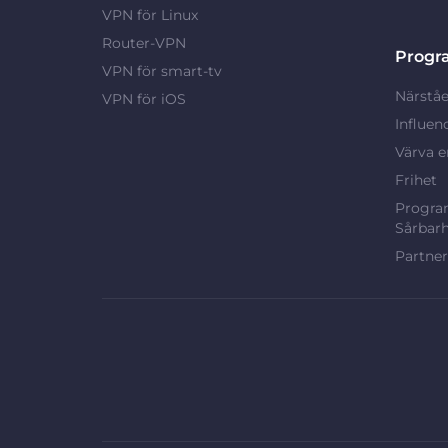
VPN för Linux
Router-VPN
Progr
VPN för smart-tv
Närståe
VPN för iOS
Influen
Värva e
Frihet
Program
Sårbarh
Partne