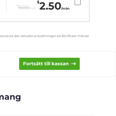
2.50
$
$
5.00
/mån
/mån
aserad på den aktuella prissättningen på
$
12.99
per månad.
Fortsätt till kassan
emang