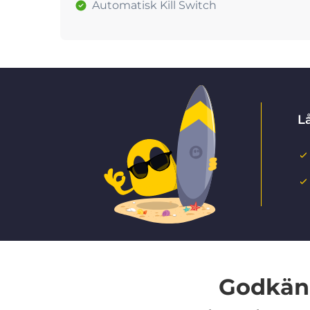
Automatisk Kill Switch
Lå
Godkänd