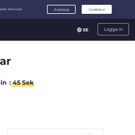
Logga in
SE
ar
in
:
44
Sek