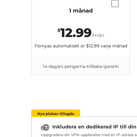
1 månad
12.99
$
/mån
Förnyas automatiskt ör
$12.99
varje månad
14-dagars pengarna-tillbaka-garanti
Nya platser tillagda
Inkludera en dedikerad IP till d
Uppgradera din VPN-upplevelse med en IP-adress som 