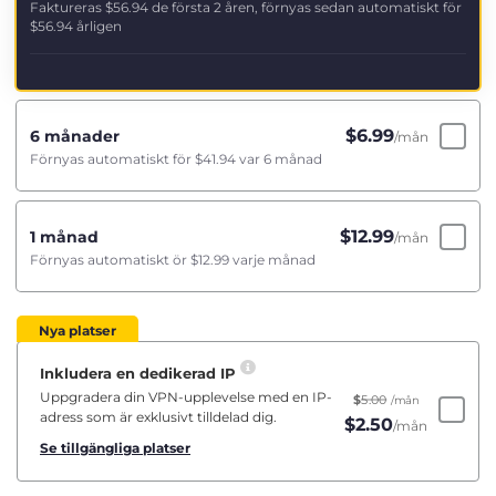
Faktureras
$56.94
de första 2 åren, förnyas sedan automatiskt för
$56.94
årligen
$
6.99
6 månader
/mån
Förnyas automatiskt för
$41.94
var 6 månad
$
12.99
1 månad
/mån
Förnyas automatiskt ör
$12.99
varje månad
Nya platser
Inkludera en dedikerad IP
Uppgradera din VPN-upplevelse med en IP-
$
5.00
/mån
adress som är exklusivt tilldelad dig.
$
2.50
/mån
Se tillgängliga platser