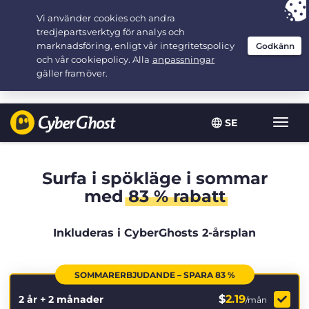
Your choice:
The Best Deal
for 2.1666666666667-years at $
2.19
/month
SE
Växla
navig
Surfa i spökläge i sommar
med
83 % rabatt
Inkluderas i CyberGhosts 2-årsplan
SOMMARERBJUDANDE – SPARA 83 %
$
2.19
2 år + 2 månader
/mån