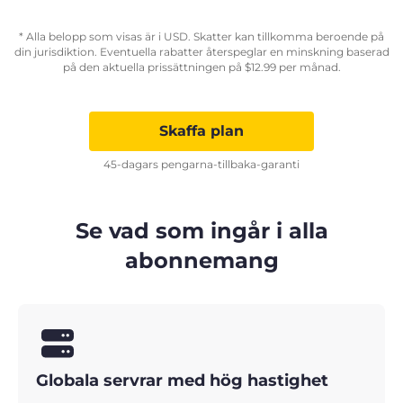
* Alla belopp som visas är i USD. Skatter kan tillkomma beroende på
din jurisdiktion. Eventuella rabatter återspeglar en minskning baserad
på den aktuella prissättningen på
$
12.99
per månad.
Skaffa plan
45-dagars pengarna-tillbaka-garanti
Se vad som ingår i alla
abonnemang
Globala servrar med hög hastighet