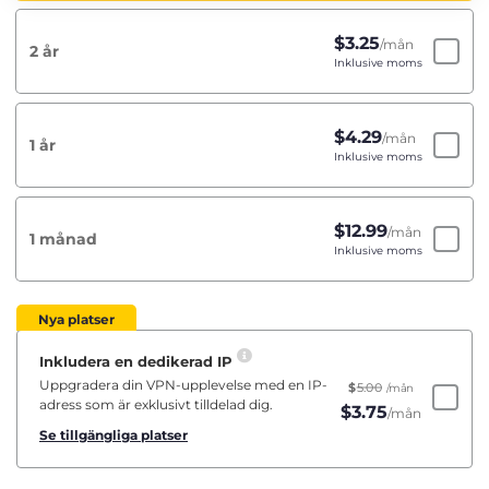
$
3.25
/mån
2 år
Inklusive moms
$
4.29
/mån
1 år
Inklusive moms
$
12.99
/mån
1 månad
Inklusive moms
Nya platser
Inkludera en dedikerad IP
Uppgradera din VPN-upplevelse med en IP-
$
5.00
/mån
adress som är exklusivt tilldelad dig.
$
3.75
/mån
Se tillgängliga platser