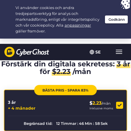
Your choice:
The Best Deal
for 3.3333333333333-years at $
2.23
/month
SE
Växla
navig
Förstärk din digitala sekretess:
3 år
för
$
2.23
/mån
BÄSTA PRIS - SPARA 83%
3 år
$
2.23
/mån
+ 4 månader
Inklusive moms
Begränsad tid:
12
Timmar
:
46
Min
:
57
Sek