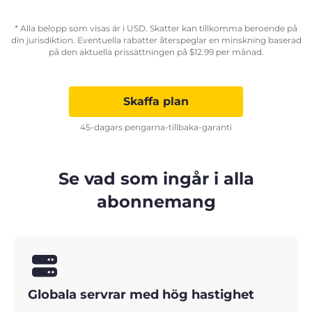
* Alla belopp som visas är i USD. Skatter kan tillkomma beroende på
din jurisdiktion. Eventuella rabatter återspeglar en minskning baserad
på den aktuella prissättningen på
$
12.99
per månad.
Skaffa plan
45-dagars pengarna-tillbaka-garanti
Se vad som ingår i alla
abonnemang
Globala servrar med hög hastighet