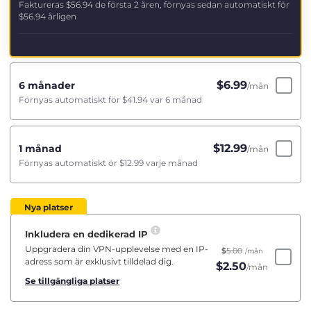
Faktureras
$56.94
de första 2 åren, förnyas sedan automatiskt för
$56.94
årligen
$
6.99
6 månader
/mån
Förnyas automatiskt för
$41.94
var 6 månad
$
12.99
1 månad
/mån
Förnyas automatiskt ör
$12.99
varje månad
Nya platser
Inkludera en dedikerad IP
Uppgradera din VPN-upplevelse med en IP-
$
5.00
/mån
adress som är exklusivt tilldelad dig.
$
2.50
/mån
Se tillgängliga platser