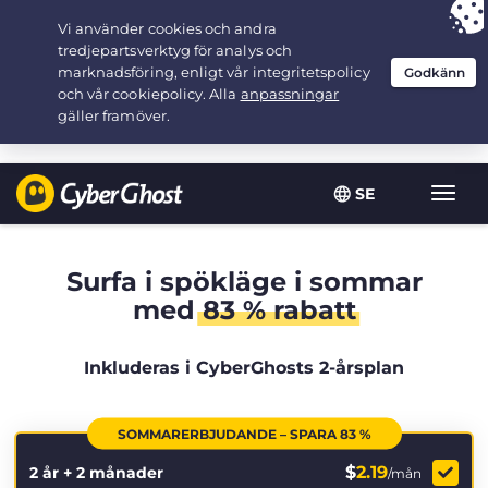
Your choice:
The Best Deal
for 2.1666666666667-years at $
2.19
/month
SE
Växla
navig
Surfa i spökläge i sommar
med
83 % rabatt
Inkluderas i CyberGhosts 2-årsplan
SOMMARERBJUDANDE – SPARA 83 %
$
2.19
2 år + 2 månader
/mån