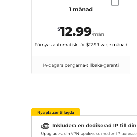
1 månad
12.99
$
/mån
Förnyas automatiskt ör
$12.99
varje månad
14-dagars pengarna-tillbaka-garanti
Nya platser tillagda
Inkludera en dedikerad IP till d
Uppgradera din VPN-upplevelse med en IP-adress som 