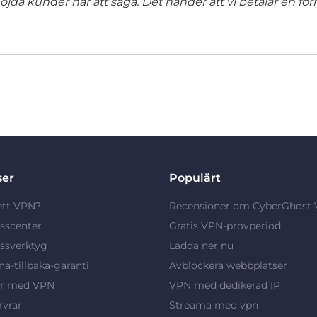
jda kunder har att säga. Det händer att vi betalar en förm
ser
Populärt
ett VPN?
Recensioner om CyberGhost
sscenter
Gratis VPN-provperiod
ssverktyg
Ladda ner nu
a-tillbaka-garanti
Avblockera webbplatser
ar med VPN
VPN med dedikerad IP
vrar
Streama med vpn