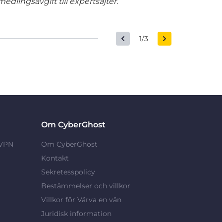
edlingsavgift till expertsajter.
1/3
Om CyberGhost
 VPN
Om CyberGhost
Kontakt
Sekretesspolicy
Bestämmelser och villkor
Villkor för Värva en vän
Juridisk information