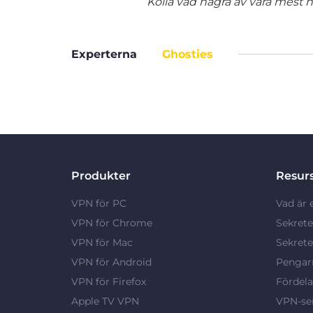
Kolla vad några av våra mest nö
Experterna
Ghosties
Produkter
Resur
VPN för PC
Vad är 
VPN för Chrome
Sekrete
VPN för Mac
Sekrete
VPN för Android
Pengarn
VPN för Firefox
Fördel
Apple TV VPN
VPN-ser