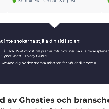
Kontakt via livechatt & e-post
t inte snokarna stjäla din tid i solen:
Få GRATIS åtkomst till premiumfunktioner på alla flerårsplane
CyberGhost Privacy Guard
Använd dig av den största rabatten för vår dedikerade IP
 av Ghosties och bransch