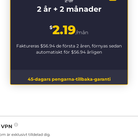
2 år
2 år + 2 månader
2.19
$
/mån
Faktureras
$56.94
de första 2 åren, förnyas sedan
automatiskt för
$56.94
årligen
45-dagars pengarna-tillbaka-garanti
in VPN
är exklusivt tilldelad dig.