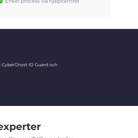
Enkel process via hjälpcentret
r: CyberGhost ID Guard och
experter