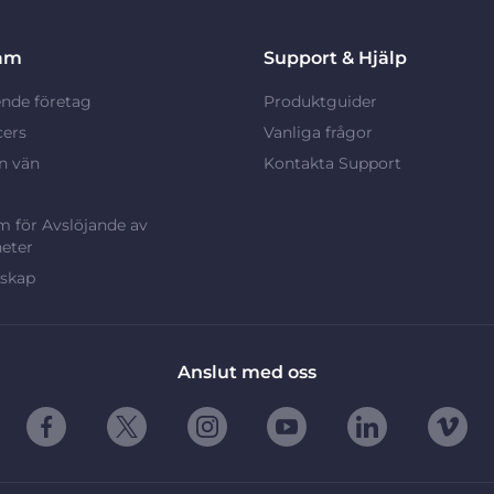
am
Support & Hjälp
nde företag
Produktguider
cers
Vanliga frågor
n vän
Kontakta Support
 för Avslöjande av
eter
rskap
Anslut med oss