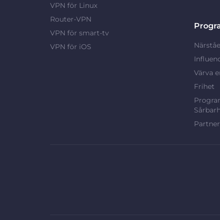
VPN för Linux
Router-VPN
Progr
VPN för smart-tv
Närståe
VPN för iOS
Influen
Värva e
Frihet
Program
Sårbarh
Partne