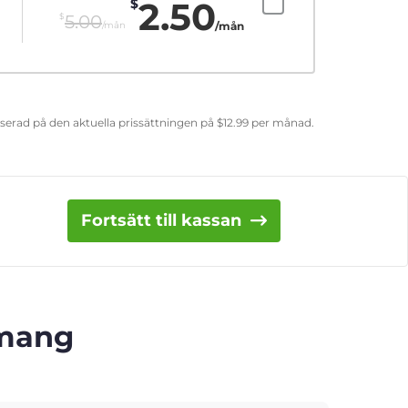
2.50
$
$
5.00
/mån
/mån
aserad på den aktuella prissättningen på
$
12.99
per månad.
Fortsätt till kassan
emang