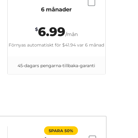
6 månader
6.99
$
/mån
Förnyas automatiskt för
$41.94
var 6 månad
45-dagars pengarna-tillbaka-garanti
SPARA 50%