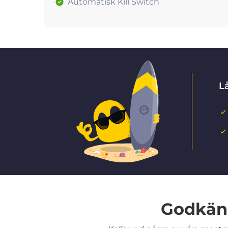
Automatisk Kill Switch
Lå
Godkänd