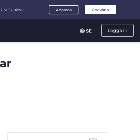
Logga in
SE
ar