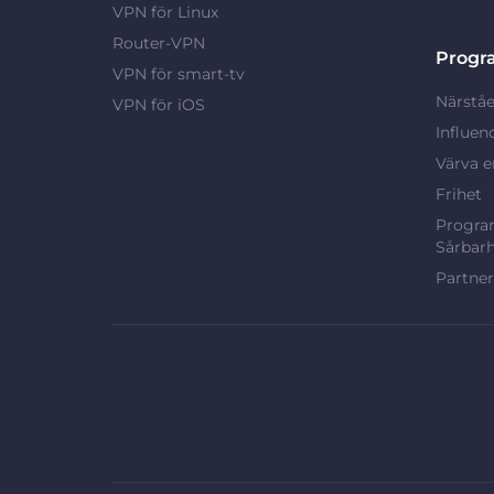
VPN för Linux
Router-VPN
Progr
VPN för smart-tv
Närståe
VPN för iOS
Influen
Värva e
Frihet
Program
Sårbarh
Partne