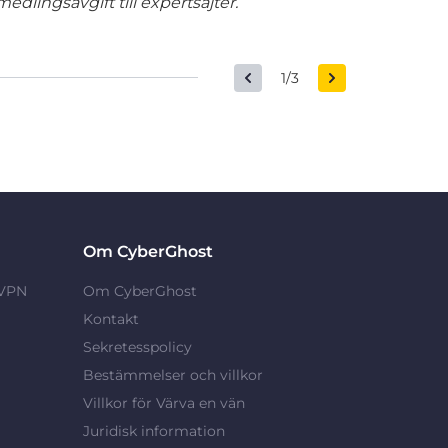
edlingsavgift till expertsajter.
1/3
Om CyberGhost
 VPN
Om CyberGhost
Kontakt
Sekretesspolicy
Bestämmelser och villkor
Villkor för Värva en vän
Juridisk information