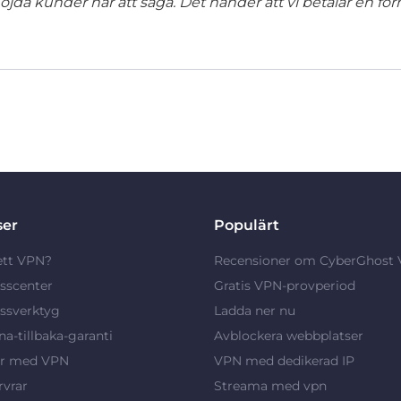
jda kunder har att säga. Det händer att vi betalar en förm
ser
Populärt
ett VPN?
Recensioner om CyberGhost
sscenter
Gratis VPN-provperiod
ssverktyg
Ladda ner nu
a-tillbaka-garanti
Avblockera webbplatser
ar med VPN
VPN med dedikerad IP
vrar
Streama med vpn