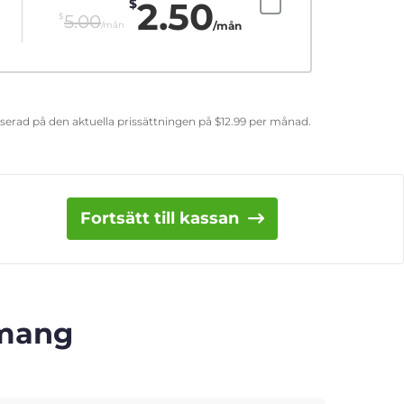
2.50
$
$
5.00
/mån
/mån
aserad på den aktuella prissättningen på
$
12.99
per månad.
Fortsätt till kassan
emang