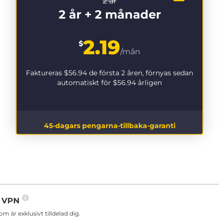
2 år
2 år + 2 månader
2.19
$
/mån
Faktureras
$56.94
de första 2 åren, förnyas sedan
automatiskt för
$56.94
årligen
45-dagars pengarna-tillbaka-garanti
in VPN
är exklusivt tilldelad dig.