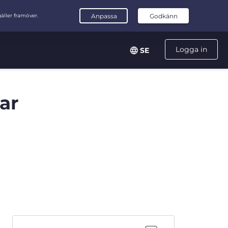
Logga in
SE
ar