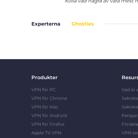
Kolla vad några av våra mest nö
Experterna
Ghosties
Produkter
Resur
VPN för PC
Vad är 
VPN för Chrome
Sekrete
VPN för Mac
Sekrete
VPN för Android
Pengarn
VPN för Firefox
Fördel
Apple TV VPN
VPN-ser