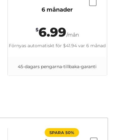
6 månader
6.99
$
/mån
Förnyas automatiskt för
$41.94
var 6 månad
45-dagars pengarna-tillbaka-garanti
SPARA 50%