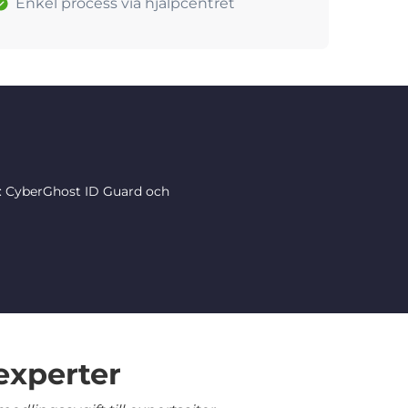
Enkel process via hjälpcentret
r: CyberGhost ID Guard och
experter