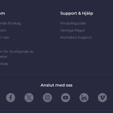
am
Support & Hjälp
nde företag
Produktguider
cers
Vanliga frågor
n vän
Kontakta Support
 för Avslöjande av
eter
rskap
Anslut med oss