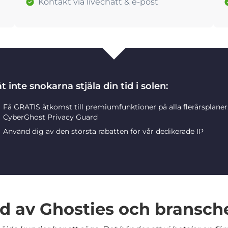
Kontakt via livechatt & e-post
t inte snokarna stjäla din tid i solen:
Få GRATIS åtkomst till premiumfunktioner på alla flerårsplane
CyberGhost Privacy Guard
Använd dig av den största rabatten för vår dedikerade IP
 av Ghosties och bransch