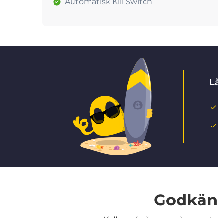
Automatisk Kill Switch
Lå
Godkänd