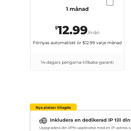
1 månad
12.99
$
/mån
Förnyas automatiskt ör
$12.99
varje månad
14-dagars pengarna-tillbaka-garanti
Nya platser tillagda
Inkludera en dedikerad IP till d
Uppgradera din VPN-upplevelse med en IP-adress som 