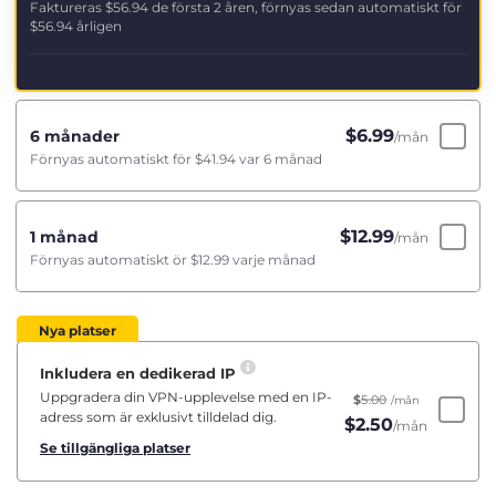
Faktureras
$56.94
de första 2 åren, förnyas sedan automatiskt för
$56.94
årligen
$
6.99
6 månader
/mån
Förnyas automatiskt för
$41.94
var 6 månad
$
12.99
1 månad
/mån
Förnyas automatiskt ör
$12.99
varje månad
Nya platser
Inkludera en dedikerad IP
Uppgradera din VPN-upplevelse med en IP-
$
5.00
/mån
adress som är exklusivt tilldelad dig.
$
2.50
/mån
Se tillgängliga platser