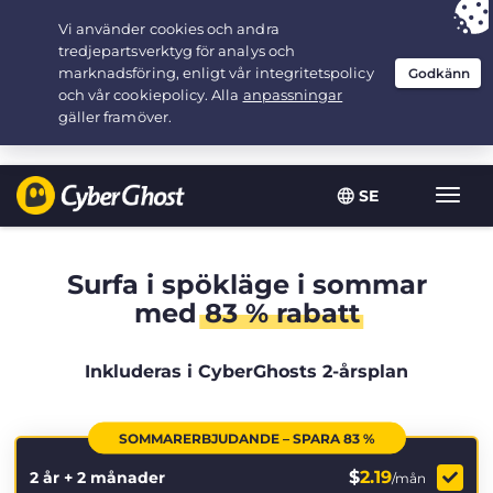
Your choice:
The Best Deal
for 2.1666666666667-years at $
2.19
/month
SE
Växla
navig
Surfa i spökläge i sommar
med
83 % rabatt
Inkluderas i CyberGhosts 2-årsplan
SOMMARERBJUDANDE – SPARA 83 %
$
2.19
2 år + 2 månader
/mån