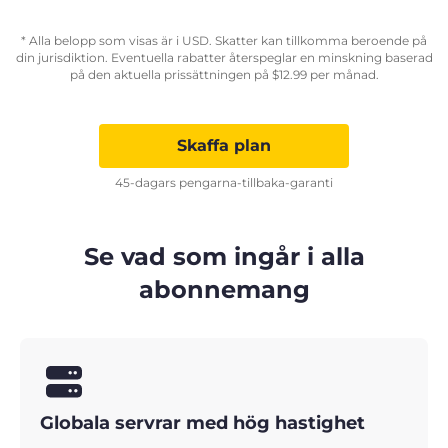
* Alla belopp som visas är i USD. Skatter kan tillkomma beroende på
din jurisdiktion. Eventuella rabatter återspeglar en minskning baserad
på den aktuella prissättningen på
$
12.99
per månad.
Skaffa plan
45-dagars pengarna-tillbaka-garanti
Se vad som ingår i alla
abonnemang
Globala servrar med hög hastighet