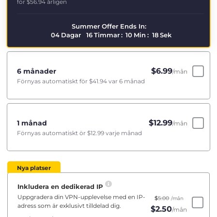
för
$56.94
årligen
Summer Offer Ends In:
04
Dagar
16
Timmar
:
10
Min
:
17
Sek
$
6.99
6 månader
/mån
Förnyas automatiskt för
$41.94
var 6 månad
$
12.99
1 månad
/mån
Förnyas automatiskt ör
$12.99
varje månad
Nya platser
Inkludera en dedikerad IP
Uppgradera din VPN-upplevelse med en IP-
$
5.00
/mån
adress som är exklusivt tilldelad dig.
$
2.50
/mån