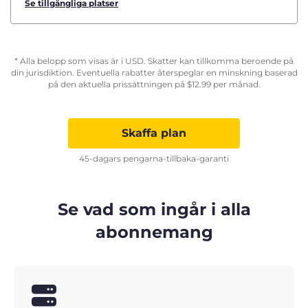
Se tillgängliga platser
* Alla belopp som visas är i USD. Skatter kan tillkomma beroende på
din jurisdiktion. Eventuella rabatter återspeglar en minskning baserad
på den aktuella prissättningen på
$
12.99
per månad.
Skaffa plan
45-dagars pengarna-tillbaka-garanti
Se vad som ingår i alla
abonnemang