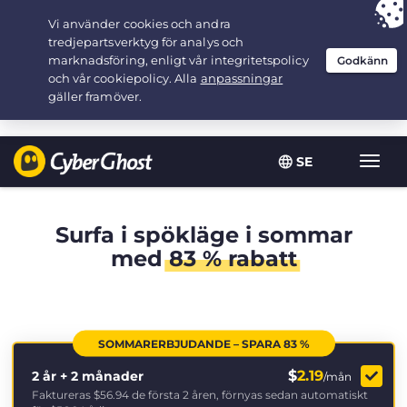
Your choice:
The Best Deal
for 2.1666666666667-years at $
2.19
/month
SE
Växla
navig
Surfa i spökläge i sommar
med
83 % rabatt
SOMMARERBJUDANDE – SPARA 83 %
$
2.19
2 år + 2 månader
/mån
Faktureras
$56.94
de första 2 åren, förnyas sedan automatiskt