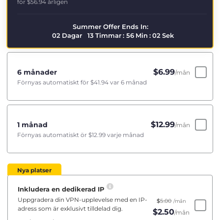
för
$56.94
årligen
Summer Offer Ends In:
02
Dagar
13
Timmar
:
56
Min
:
02
Sek
$
6.99
6 månader
/mån
Förnyas automatiskt för
$41.94
var 6 månad
$
12.99
1 månad
/mån
Förnyas automatiskt ör
$12.99
varje månad
Nya platser
Inkludera en dedikerad IP
Uppgradera din VPN-upplevelse med en IP-
$
5.00
/mån
adress som är exklusivt tilldelad dig.
$
2.50
/mån