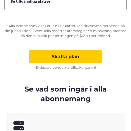
Se tillgängliga platser
* Alla belopp som visas är i USD. Skatter kan tillkomma beroende på
din jurisdiktion. Eventuella rabatter återspeglar en minskning baserad
på den aktuella prissättningen på
$
12.99
per månad.
Skaffa plan
45-dagars pengarna-tillbaka-garanti
Se vad som ingår i alla
abonnemang