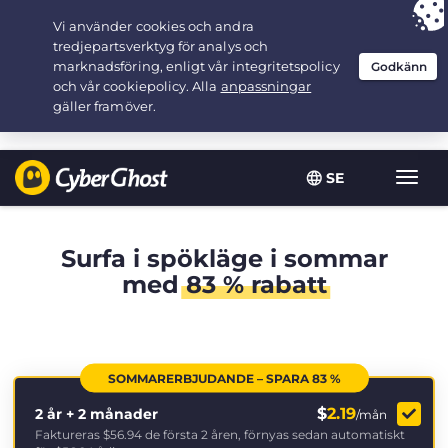
Your choice:
The Best Deal
for 2.1666666666667-years at $
2.19
/month
SE
Växla
navig
Surfa i spökläge i sommar
med
83 % rabatt
SOMMARERBJUDANDE – SPARA 83 %
$
2.19
2 år + 2 månader
/mån
Faktureras
$56.94
de första 2 åren, förnyas sedan automatiskt