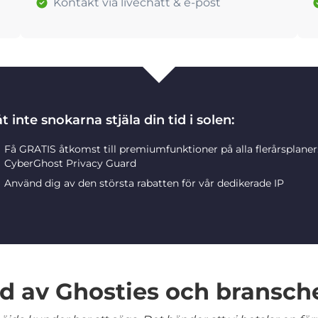
Kontakt via livechatt & e-post
t inte snokarna stjäla din tid i solen:
Få GRATIS åtkomst till premiumfunktioner på alla flerårsplane
CyberGhost Privacy Guard
Använd dig av den största rabatten för vår dedikerade IP
 av Ghosties och bransch