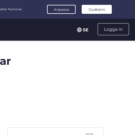
Logga in
SE
ar