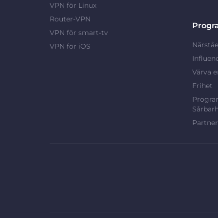
VPN för Linux
Router-VPN
Progr
VPN för smart-tv
Närståe
VPN för iOS
Influen
Värva e
Frihet
Program
Sårbarh
Partne