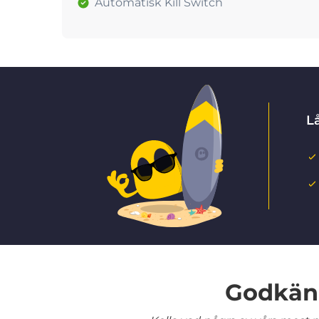
Automatisk Kill Switch
Lå
Godkänd