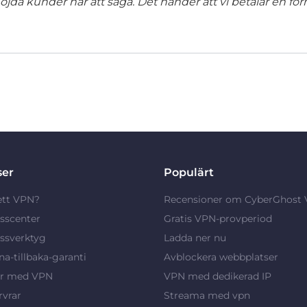
jda kunder har att säga. Det händer att vi betalar en förm
ser
Populärt
ett VPN?
Recensioner om CyberGhost
sscenter
Gratis VPN-provperiod
ssverktyg
Ladda ner nu
a-tillbaka-garanti
Avblockera webbplatser
ar med VPN
VPN med dedikerad IP
vrar
Streama med vpn