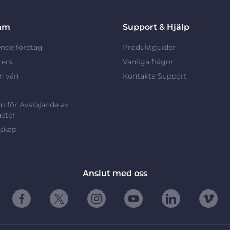
am
Support & Hjälp
nde företag
Produktguider
cers
Vanliga frågor
n vän
Kontakta Support
 för Avslöjande av
eter
rskap
Anslut med oss