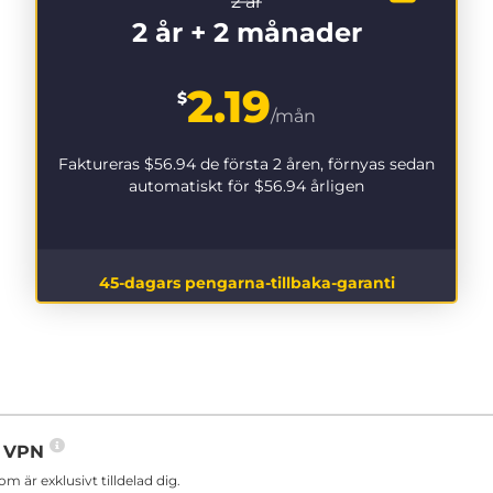
2 år
2 år + 2 månader
2.19
$
/mån
Faktureras
$56.94
de första 2 åren, förnyas sedan
automatiskt för
$56.94
årligen
45-dagars pengarna-tillbaka-garanti
in VPN
är exklusivt tilldelad dig.