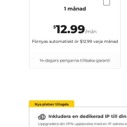
1 månad
12.99
$
/mån
Förnyas automatiskt ör
$12.99
varje månad
14-dagars pengarna-tillbaka-garanti
Nya platser tillagda
Inkludera en dedikerad IP till d
Uppgradera din VPN-upplevelse med en IP-adress som 