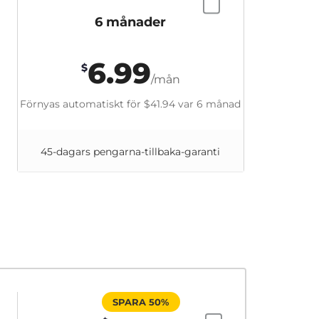
6 månader
6.99
$
/mån
Förnyas automatiskt för
$41.94
var 6 månad
45-dagars pengarna-tillbaka-garanti
SPARA 50%