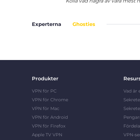
Kolla vad några av våra mest nö
Experterna
Ghosties
Produkter
Resur
VPN för PC
Vad är 
VPN för Chrome
Sekrete
VPN för Mac
Sekrete
VPN för Android
Pengarn
VPN för Firefox
Fördel
Apple TV VPN
VPN-ser