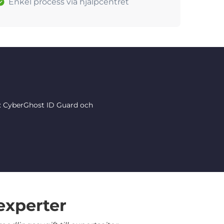
Enkel process via hjälpcentret
r: CyberGhost ID Guard och
experter