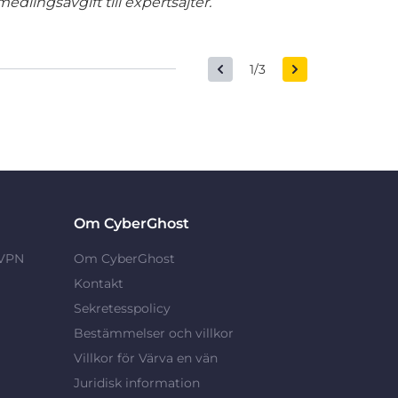
edlingsavgift till expertsajter.
1/3
Om CyberGhost
 VPN
Om CyberGhost
Kontakt
Sekretesspolicy
Bestämmelser och villkor
Villkor för Värva en vän
Juridisk information