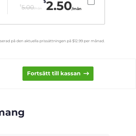
2.50
$
$
5.00
/mån
/mån
aserad på den aktuella prissättningen på
$
12.99
per månad.
Fortsätt till kassan
emang