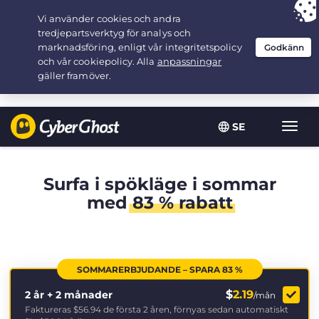
Your choice:
The Best Deal
for 2.1666666666667-years at $
2.19
/month
SE
Växla
navig
Surfa i spökläge i sommar
med
83 % rabatt
SOMMARERBJUDANDE – SPARA 83 %
$
2.19
2 år + 2 månader
/mån
Faktureras
$56.94
de första 2 åren, förnyas sedan automatiskt