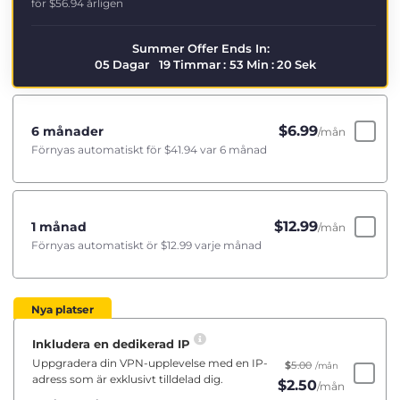
för
$56.94
årligen
Summer Offer Ends In:
05
Dagar
19
Timmar
:
53
Min
:
20
Sek
$
6.99
6 månader
/mån
Förnyas automatiskt för
$41.94
var 6 månad
$
12.99
1 månad
/mån
Förnyas automatiskt ör
$12.99
varje månad
Nya platser
Inkludera en dedikerad IP
Uppgradera din VPN-upplevelse med en IP-
$
5.00
/mån
adress som är exklusivt tilldelad dig.
$
2.50
/mån