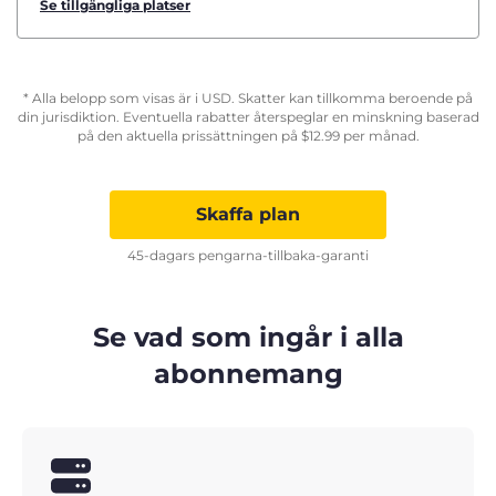
Se tillgängliga platser
* Alla belopp som visas är i USD. Skatter kan tillkomma beroende på
din jurisdiktion. Eventuella rabatter återspeglar en minskning baserad
på den aktuella prissättningen på
$
12.99
per månad.
Skaffa plan
45-dagars pengarna-tillbaka-garanti
Se vad som ingår i alla
abonnemang