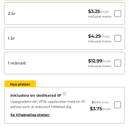
$
3.25
/mån
2 år
Inklusive moms
$
4.29
/mån
1 år
Inklusive moms
$
12.99
/mån
1 månad
Inklusive moms
Nya platser
Inkludera en dedikerad IP
Uppgradera din VPN-upplevelse med en IP-
$
5.00
/mån
adress som är exklusivt tilldelad dig.
$
3.75
/mån
Se tillgängliga platser