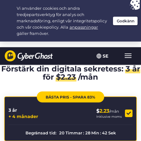
Your choice:
The Best Deal
for 3.3333333333333-years at $
2.23
/month
SE
Växla
navig
Förstärk din digitala sekretess:
3 år
för
$
2.23
/mån
BÄSTA PRIS - SPARA 83%
3 år
$
2.23
/mån
+ 4 månader
Inklusive moms
Begränsad tid:
20
Timmar
:
28
Min
:
41
Sek