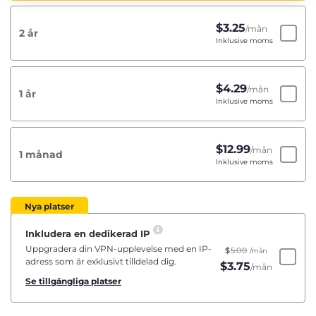
$
3.25
/mån
2 år
Inklusive moms
$
4.29
/mån
1 år
Inklusive moms
$
12.99
/mån
1 månad
Inklusive moms
Nya platser
Inkludera en dedikerad IP
Uppgradera din VPN-upplevelse med en IP-
$
5.00
/mån
adress som är exklusivt tilldelad dig.
$
3.75
/mån
Se tillgängliga platser