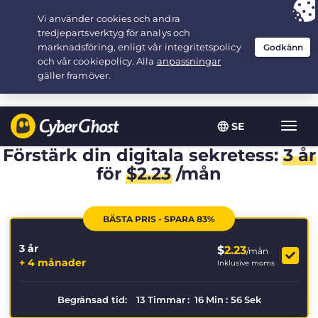
Your choice:
The Best Deal
for 3.3333333333333-years at $
2.23
/month
SE
Växla
navig
Förstärk din digitala sekretess:
3 år
för
$
2.23
/mån
BÄSTA PRIS - SPARA 83%
3 år
$
2.23
/mån
+ 4 månader
Inklusive moms
Begränsad tid:
13
Timmar
:
16
Min
:
56
Sek