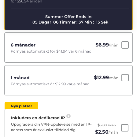
för
$56.94
årligen
Summer Offer Ends In:
05
Dagar
06
Timmar
:
37
Min
:
15
Sek
$
6.99
6 månader
/mån
Förnyas automatiskt för
$41.94
var 6 månad
$
12.99
1 månad
/mån
Förnyas automatiskt ör
$12.99
varje månad
Nya platser
Inkludera en dedikerad IP
Uppgradera din VPN-upplevelse med en IP-
$
5.00
/mån
adress som är exklusivt tilldelad dig.
$
2.50
/mån