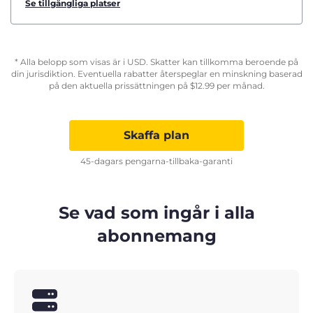
Se tillgängliga platser
* Alla belopp som visas är i USD. Skatter kan tillkomma beroende på
din jurisdiktion. Eventuella rabatter återspeglar en minskning baserad
på den aktuella prissättningen på
$
12.99
per månad.
Skaffa plan
45-dagars pengarna-tillbaka-garanti
Se vad som ingår i alla
abonnemang