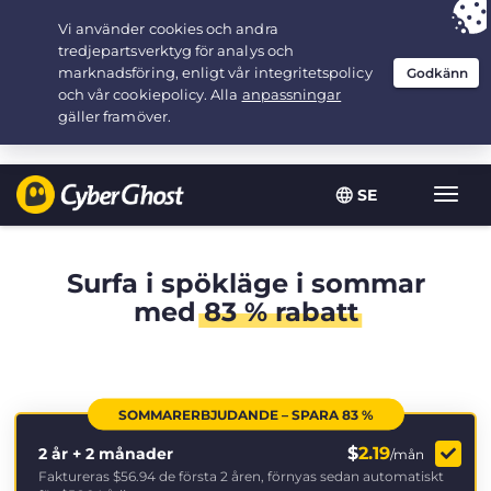
Your choice:
The Best Deal
for 2.1666666666667-years at $
2.19
/month
SE
Växla
navig
Surfa i spökläge i sommar
med
83 % rabatt
SOMMARERBJUDANDE – SPARA 83 %
$
2.19
2 år + 2 månader
/mån
Faktureras
$56.94
de första 2 åren, förnyas sedan automatiskt