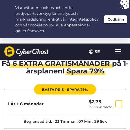
Your choice:
The Best Deal
for 1.5-years at $
2.75
/month
SE
Växla
navig
Få
6 EXTRA GRATISMÅNADER
på 1-
årsplanen!
Spara 79%
BÄSTA PRIS - SPARA 79%
$
2.75
/mån
1 År + 6 månader
Inklusive moms
Begränsad tid:
23
Timmar
:
07
Min
:
29
Sek