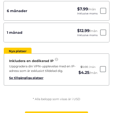
$
7.99
/mån
6 månader
Inklusive moms
$
12.99
/mån
1 månad
Inklusive moms
Nya platser
Inkludera en dedikerad IP
Uppgradera din VPN-upplevelse med en IP-
$
5.00
/mån
adress som är exklusivt tilldelad dig.
$
4.25
/mån
Se tillgängliga platser
* Alla belopp som visas är i USD