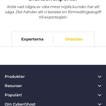
Kolla vad några av våra mest nöjda kunder har att
säga. Det händer att vi betalar en förmedlingsavgift
till expertsajter.
Experterna
Ghosties
Produkter
Resurser
VPN för PC
VPN för Chrome
Populärt
Vad är ett VPN?
VPN för Mac
Sekretesscenter
Om CyberGhost
Recensioner om CyberGhost VPN