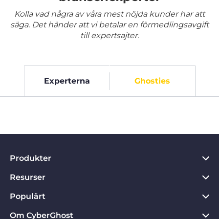
Kolla vad några av våra mest nöjda kunder har att
säga. Det händer att vi betalar en förmedlingsavgift
till expertsajter.
Experterna
Ghosties
Produkter
Resurser
VPN för PC
VPN för Chrome
Populärt
Vad är ett VPN?
VPN för Mac
Sekretesscenter
Om CyberGhost
Recensioner om CyberGhost VPN