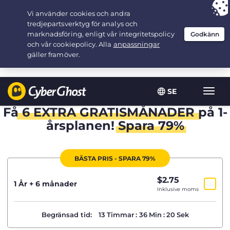
Your choice:
The Best Deal
for 1.5-years at $
2.75
/month
SE
Växla
navig
Få
6 EXTRA GRATISMÅNADER
på 1-
årsplanen!
Spara 79%
BÄSTA PRIS - SPARA 79%
$
2.75
/mån
1 År + 6 månader
Inklusive moms
Begränsad tid:
13
Timmar
:
36
Min
:
19
Sek