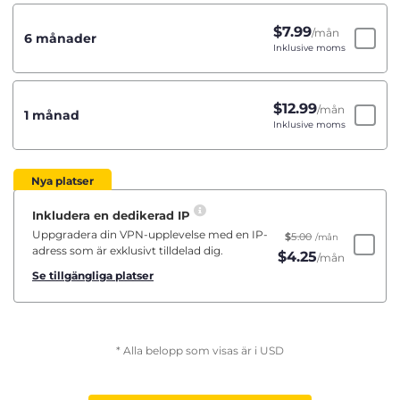
$
7.99
/mån
6 månader
Inklusive moms
$
12.99
/mån
1 månad
Inklusive moms
Nya platser
Inkludera en dedikerad IP
Uppgradera din VPN-upplevelse med en IP-
$
5.00
/mån
adress som är exklusivt tilldelad dig.
$
4.25
/mån
Se tillgängliga platser
* Alla belopp som visas är i USD